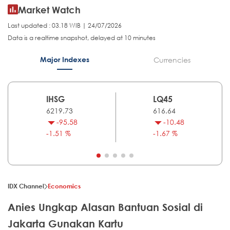
Market Watch
Last updated : 03.18 WIB | 24/07/2026
Data is a realtime snapshot, delayed at 10 minutes
Major Indexes
Currencies
IHSG
LQ45
6219.73
616.64
-95.58
-10.48
-1.51 %
-1.67 %
IDX Channel
Economics
Anies Ungkap Alasan Bantuan Sosial di
Jakarta Gunakan Kartu