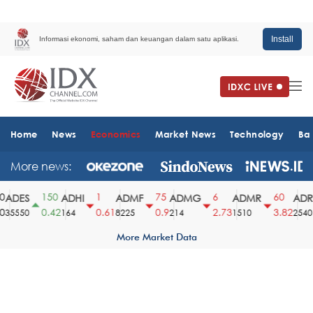
Install
Informasi ekonomi, saham dan keuangan dalam satu aplikasi.
Home
News
Economics
Market News
Technology
Ba
More news:
150
1
75
6
60
ADES
ADHI
ADMF
ADMG
ADMR
ADRO
0.42
0.61
0.9
2.73
3.82
35550
164
8225
214
1510
2540
More Market Data