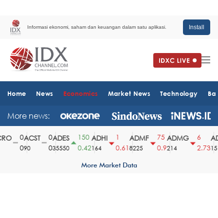
Install
Informasi ekonomi, saham dan keuangan dalam satu aplikasi.
Home
News
Economics
Market News
Technology
Ba
More news:
0
0
150
1
75
6
RO
ACST
ADES
ADHI
ADMF
ADMG
AD
0
0
0.42
0.61
0.9
2.73
90
35550
164
8225
214
1510
More Market Data