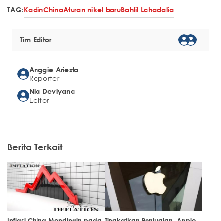
TAG:
Kadin
China
Aturan nikel baru
Bahlil Lahadalia
Tim Editor
Anggie Ariesta
Reporter
Nia Deviyana
Editor
Berita Terkait
Inflasi China Mendingin pada
Tingkatkan Penjualan, Apple