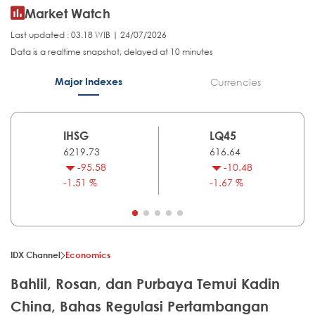
Market Watch
Last updated : 03.18 WIB | 24/07/2026
Data is a realtime snapshot, delayed at 10 minutes
Major Indexes
Currencies
IHSG
LQ45
6219.73
616.64
-95.58
-10.48
-1.51 %
-1.67 %
IDX Channel
Economics
Bahlil, Rosan, dan Purbaya Temui Kadin
China, Bahas Regulasi Pertambangan