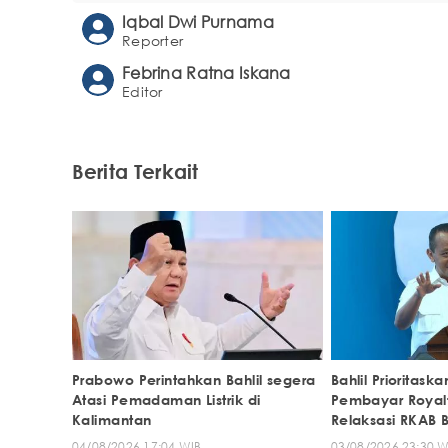
Iqbal Dwi Purnama
Reporter
Febrina Ratna Iskana
Editor
Berita Terkait
Prabowo Perintahkan Bahlil segera
Bahlil Prioritas
Atasi Pemadaman Listrik di
Pembayar Royalt
Kalimantan
Relaksasi RKAB 
04/08/2026 17:04 WIB
03/08/2026 23:30 W