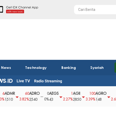
t News
Technology
Banking
Syariah
DMR
ADRO
AEGS
AGII
AGRO
A
60
0
1
100
4
3.82%
0%
2.27%
3.39%
2.63%
510
2540
43
2850
148
6