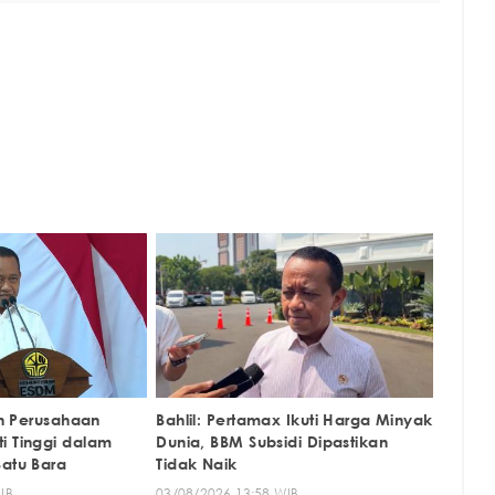
kan Perusahaan
Bahlil: Pertamax Ikuti Harga Minyak
i Tinggi dalam
Dunia, BBM Subsidi Dipastikan
Batu Bara
Tidak Naik
IB
03/08/2026 13:58 WIB