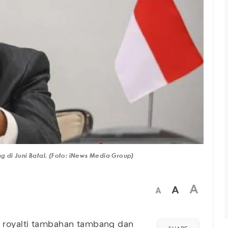
di Juni Batal. (Foto: iNews Media Group)
A
A
A
n royalti tambahan tambang dan