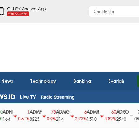
t News
Technology
Banking
Syariah
I
ADMF
ADMG
ADMR
ADRO
AEG
1
75
6
60
0
0.61%
0.9%
2.73%
3.82%
0%
8225
214
1510
2540
43