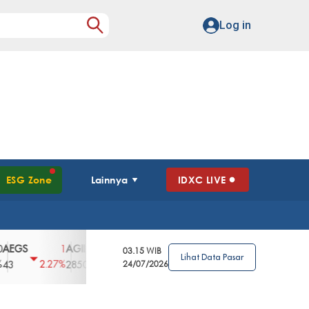
Log in
ESG Zone
Lainnya
IDXC LIVE
S
AGII
AGRO
AGRS
AHAP
AIMS
1
100
4
0
2
03.15 WIB
Lihat Data Pasar
2.27%
3.39%
2.63%
0%
2.04%
2850
148
24/07/2026
62
96
360