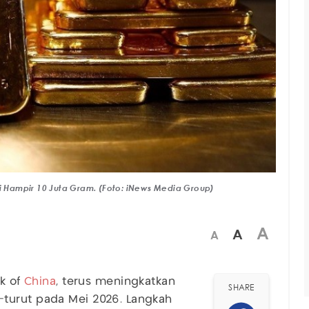
ki Hampir 10 Juta Gram. (Foto: iNews Media Group)
A
A
A
nk of
China
, terus meningkatkan
SHARE
turut pada Mei 2026. Langkah