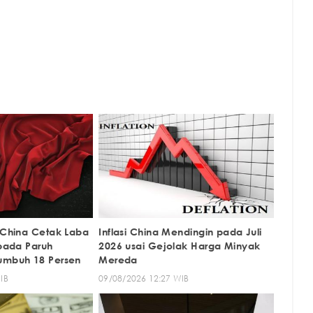
i China Cetak Laba
Inflasi China Mendingin pada Juli
 pada Paruh
2026 usai Gejolak Harga Minyak
umbuh 18 Persen
Mereda
IB
09/08/2026 12:27 WIB