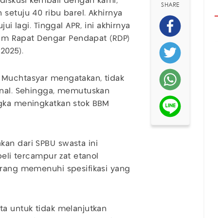
rdiskusi kembali dengan kami,
SHARE
setuju 40 ribu barel. Akhirnya
ui lagi. Tinggal APR, ini akhirnya
alam Rapat Dengar Pendapat (RDP)
/2025).
 Muchtasyar mengatakan, tidak
rnal. Sehingga, memutuskan
ngka meningkatkan stok BBM
an dari SPBU swasta ini
beli tercampur zat etanol
urang memenuhi spesifikasi yang
ta untuk tidak melanjutkan