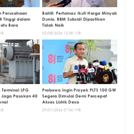
kan Perusahaan
Bahlil: Pertamax Ikuti Harga Minyak
i Tinggi dalam
Dunia, BBM Subsidi Dipastikan
Batu Bara
Tidak Naik
IB
03/08/2026 13:58 WIB
 Terminal LPG
Prabowo Ingin Proyek PLTS 100 GW
, Jaga Pasokan 40
Segera Dimulai Demi Percepat
onal
Akses Listrik Desa
IB
29/07/2026 07:06 WIB