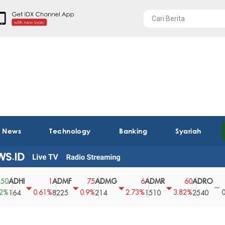
t News
Technology
Banking
Syariah
HI
ADMF
ADMG
ADMR
ADRO
AE
1
75
6
60
0
0.61%
0.9%
2.73%
3.82%
0%
4
8225
214
1510
2540
43