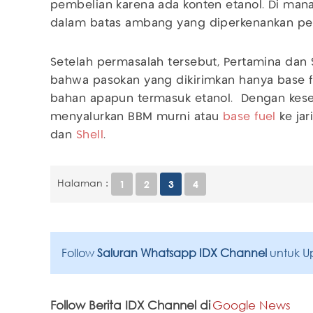
pembelian karena ada konten etanol. Di mana
dalam batas ambang yang diperkenankan peme
Setelah permasalah tersebut, Pertamina dan
bahwa pasokan yang dikirimkan hanya base 
bahan apapun termasuk etanol. Dengan kesep
menyalurkan BBM murni atau
base fuel
ke ja
dan
Shell
.
Halaman :
1
2
3
4
Follow
Saluran Whatsapp IDX Channel
untuk U
Follow Berita IDX Channel di
Google News