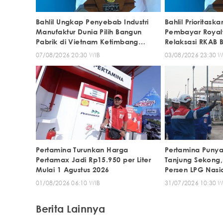
Bahlil Ungkap Penyebab Industri
Bahlil Prioritas
Manufaktur Dunia Pilih Bangun
Pembayar Royalt
Pabrik di Vietnam Ketimbang
Relaksasi RKAB 
Indonesia
07/08/2026 20:30 WIB
03/08/2026 23:30 W
Pertamina Turunkan Harga
Pertamina Punya
Pertamax Jadi Rp15.950 per Liter
Tanjung Sekong
Mulai 1 Agustus 2026
Persen LPG Nasi
01/08/2026 06:10 WIB
31/07/2026 10:30 W
Berita Lainnya