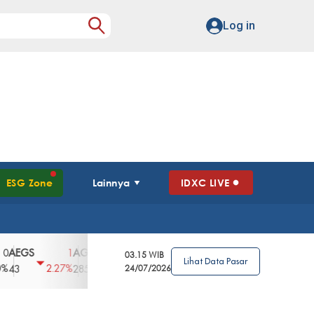
Log in
ESG Zone
Lainnya
IDXC LIVE
GS
AGII
AGRO
AGRS
AHAP
AIM
1
100
4
0
2
03.15 WIB
Lihat Data Pasar
2.27%
3.39%
2.63%
0%
2.04%
2850
148
24/07/2026
62
96
360