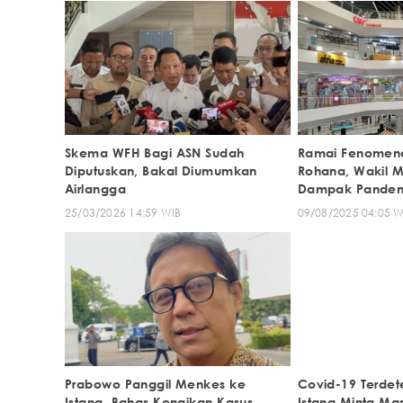
Skema WFH Bagi ASN Sudah
Ramai Fenomena
Diputuskan, Bakal Diumumkan
Rohana, Wakil 
Airlangga
Dampak Pandem
25/03/2026 14:59 WIB
09/08/2025 04:05 W
Prabowo Panggil Menkes ke
Covid-19 Terdete
Istana, Bahas Kenaikan Kasus
Istana Minta Ma