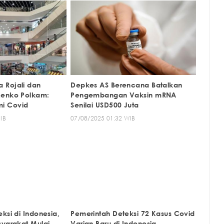
 Rojali dan
Depkes AS Berencana Batalkan
Menko Polkam:
Pengembangan Vaksin mRNA
i Covid
Senilai USD500 Juta
IB
07/08/2025 01:32 WIB
ksi di Indonesia,
Pemerintah Deteksi 72 Kasus Covid
syarakat Mulai
Varian Baru di Indonesia