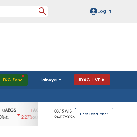
Log in
ESG Zone
Lainnya
IDXC LIVE
S
AGII
AGRO
AGRS
AHAP
AIMS
1
100
4
0
2
03.15 WIB
Lihat Data Pasar
2.27%
3.39%
2.63%
0%
2.04%
2850
148
24/07/2026
62
96
360