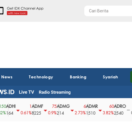
t News
Technology
Banking
Syariah
I
ADMF
ADMG
ADMR
ADRO
AEG
1
75
6
60
0
0.61%
0.9%
2.73%
3.82%
0%
8225
214
1510
2540
43