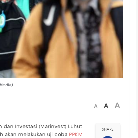
 Media)
A
A
A
 dan Investasi (Marinvest) Luhut
SHARE
h akan melakukan uji coba
PPKM