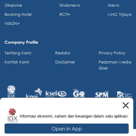
Okezone
Sindonews
iNews
Booking Hotel
RCTI+
MNC Trijaya
VISION+
Company Profile
Tentang Kami
Redaksi
Privacy Policy
Kontak Kami
Disclaimer
Pedoman Media
Siber
Informasi ekonomi, saham dan keuangan dalam satu aplikasi.
© 2026 IDX Channel. All Rights Reserved.
Open in App