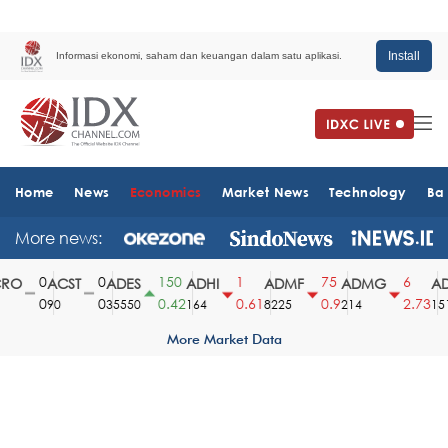
Install
Informasi ekonomi, saham dan keuangan dalam satu aplikasi.
Home
News
Economics
Market News
Technology
Ba
More news:
0
0
150
1
75
6
O
ACST
ADES
ADHI
ADMF
ADMG
AD
0
0
0.42
0.61
0.9
2.73
90
35550
164
8225
214
1510
More Market Data