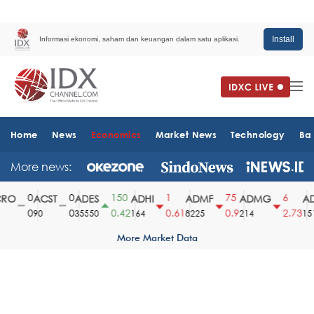
Install
Informasi ekonomi, saham dan keuangan dalam satu aplikasi.
Home
News
Economics
Market News
Technology
Ba
More news:
0
0
150
1
75
6
O
ACST
ADES
ADHI
ADMF
ADMG
AD
0
0
0.42
0.61
0.9
2.73
90
35550
164
8225
214
1510
More Market Data