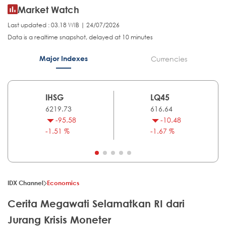
Market Watch
Last updated : 03.18 WIB | 24/07/2026
Data is a realtime snapshot, delayed at 10 minutes
Major Indexes
Currencies
IHSG
LQ45
6219.73
616.64
-95.58
-10.48
-1.51 %
-1.67 %
IDX Channel
Economics
Cerita Megawati Selamatkan RI dari
Jurang Krisis Moneter