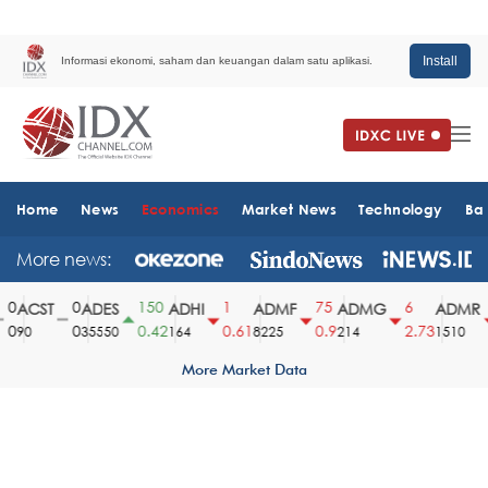
Install
Informasi ekonomi, saham dan keuangan dalam satu aplikasi.
Home
News
Economics
Market News
Technology
Ba
More news:
0
0
150
1
75
6
ACST
ADES
ADHI
ADMF
ADMG
ADMR
0
0
0.42
0.61
0.9
2.73
90
35550
164
8225
214
1510
More Market Data