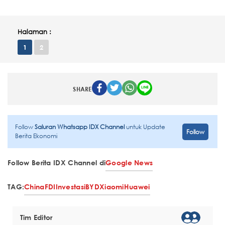
Halaman :
1
2
SHARE
Follow
Saluran Whatsapp IDX Channel
untuk Update
Follow
Berita Ekonomi
Follow Berita IDX Channel di
Google News
TAG:
China
FDI
Investasi
BYD
Xiaomi
Huawei
Tim Editor