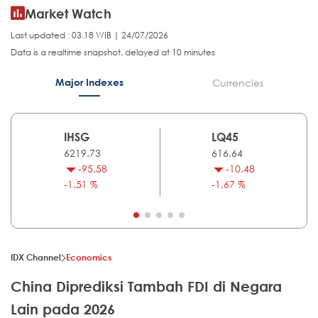
Market Watch
Last updated : 03.18 WIB | 24/07/2026
Data is a realtime snapshot, delayed at 10 minutes
Major Indexes
Currencies
IHSG
LQ45
6219.73
616.64
-95.58
-10.48
-1.51 %
-1.67 %
IDX Channel
Economics
China Diprediksi Tambah FDI di Negara
Lain pada 2026