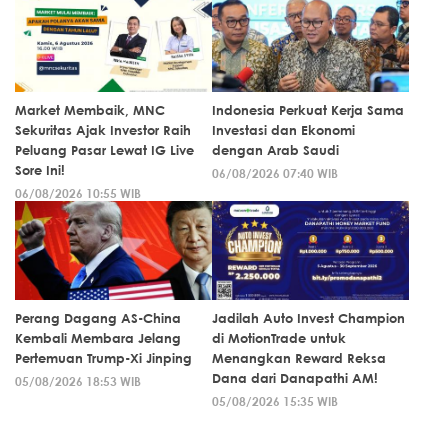
Market Membaik, MNC
Indonesia Perkuat Kerja Sama
Sekuritas Ajak Investor Raih
Investasi dan Ekonomi
Peluang Pasar Lewat IG Live
dengan Arab Saudi
Sore Ini!
06/08/2026 07:40 WIB
06/08/2026 10:55 WIB
Perang Dagang AS-China
Jadilah Auto Invest Champion
Kembali Membara Jelang
di MotionTrade untuk
Pertemuan Trump-Xi Jinping
Menangkan Reward Reksa
Dana dari Danapathi AM!
05/08/2026 18:53 WIB
05/08/2026 15:35 WIB