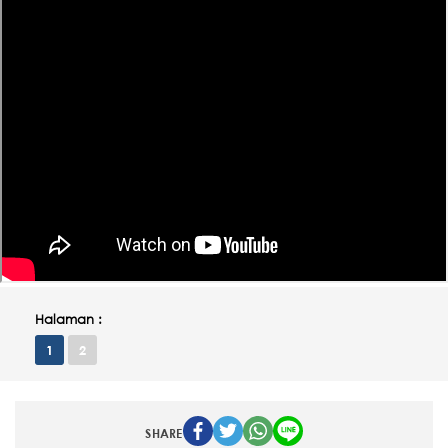
Halaman :
1
2
SHARE