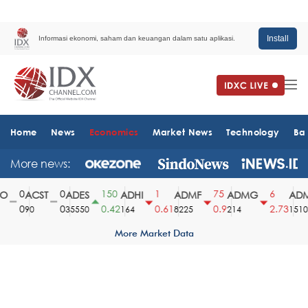
Install
Informasi ekonomi, saham dan keuangan dalam satu aplikasi.
Home
News
Economics
Market News
Technology
Ba
More news:
0
0
150
1
75
6
ACST
ADES
ADHI
ADMF
ADMG
ADMR
0
0
0.42
0.61
0.9
2.73
90
35550
164
8225
214
1510
More Market Data