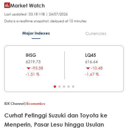
Market Watch
Last updated : 03.18 WIB | 24/07/2026
Data is a realtime snapshot, delayed at 10 minutes
Major Indexes
Currencies
IHSG
LQ45
6219.73
616.64
-95.58
-10.48
-1.51 %
-1.67 %
IDX Channel
Economics
Curhat Petinggi Suzuki dan Toyota ke
Menperin, Pasar Lesu hingga Usulan