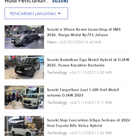
Hasil Pencarian :
"Suzuki"
arrow_drop_down
PENCARIAN LANJUTAN
Suzuki e Vitara Resmi Launching di IIMS
2026, Harga Mulai Rp755 Jutaan
·
News
05/02/2026 16:49 WIB
Suzuki Andalkan Tiga Mobil Hybrid di GJAW
2025, Punya Karakter Berbeda
·
Technology
26/11/2025 13:00 WIB
Suzuki Targetkan Jual 1.600 Unit Mobil
selama GJAW 2025
·
Technology
24/11/2025 12:11 WIB
Suzuki Siap Luncurkan Ertiga Terbaru di 2026
Usai Toyota Rilis Veloz Hybrid
·
Technology
24/11/2025 11:43 WIB