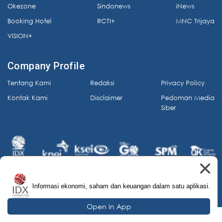
Okezone
Sindonews
iNews
Booking Hotel
RCTI+
MNC Trijaya
VISION+
Company Profile
Tentang Kami
Redaksi
Privacy Policy
Kontak Kami
Disclaimer
Pedoman Media
Siber
Informasi ekonomi, saham dan keuangan dalam satu aplikasi.
© 2026 IDX Channel. All Rights Reserved.
Open in App