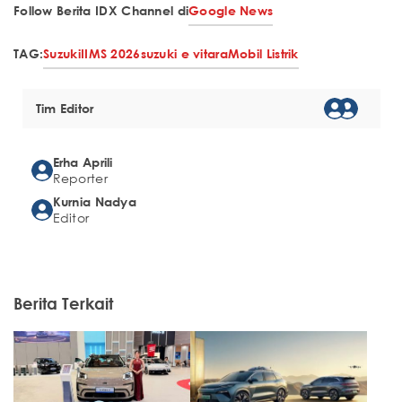
Follow Berita IDX Channel di
Google News
TAG:
Suzuki
IIMS 2026
suzuki e vitara
Mobil Listrik
Tim Editor
Erha Aprili
Reporter
Kurnia Nadya
Editor
Berita Terkait