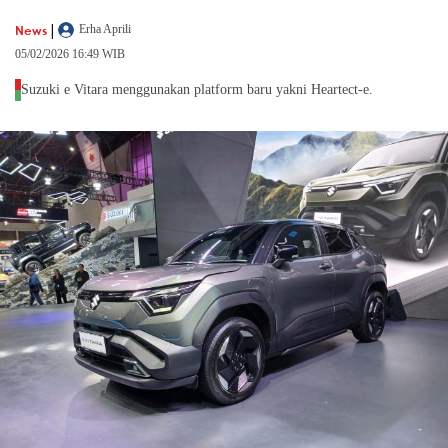
|
News
Erha Aprili
05/02/2026 16:49 WIB
Suzuki e Vitara menggunakan platform baru yakni Heartect-e.