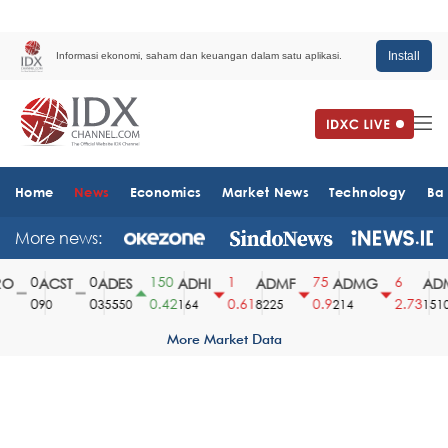
Install
Informasi ekonomi, saham dan keuangan dalam satu aplikasi.
Home
News
Economics
Market News
Technology
Ba
More news:
0
0
150
1
75
6
ACST
ADES
ADHI
ADMF
ADMG
ADM
0
0
0.42
0.61
0.9
2.73
90
35550
164
8225
214
1510
More Market Data