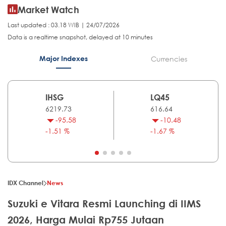
Market Watch
Last updated : 03.18 WIB | 24/07/2026
Data is a realtime snapshot, delayed at 10 minutes
Major Indexes
Currencies
IHSG
LQ45
6219.73
616.64
-95.58
-10.48
-1.51 %
-1.67 %
IDX Channel
News
Suzuki e Vitara Resmi Launching di IIMS
2026, Harga Mulai Rp755 Jutaan