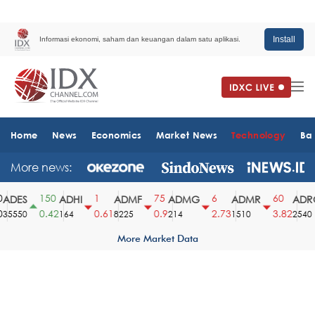
Install
Informasi ekonomi, saham dan keuangan dalam satu aplikasi.
Home
News
Economics
Market News
Technology
Ba
More news:
150
1
75
6
60
DES
ADHI
ADMF
ADMG
ADMR
ADRO
0.42
0.61
0.9
2.73
3.82
5550
164
8225
214
1510
2540
More Market Data