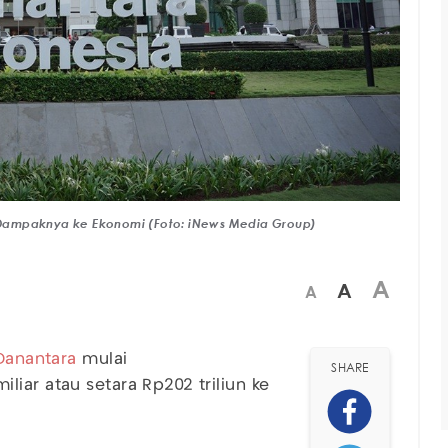
ni Dampaknya ke Ekonomi (Foto: iNews Media Group)
A
A
A
Danantara
mulai
SHARE
iar atau setara Rp202 triliun ke