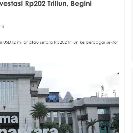
stasi Rp202 Triliun, Begini
IB
SD12 miliar atau setara Rp202 triliun ke berbagai sektor