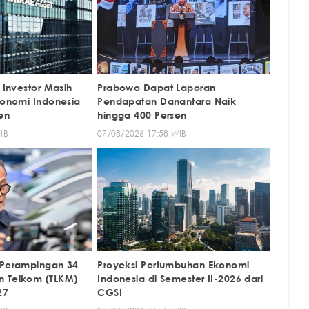
i Investor Masih
Prabowo Dapat Laporan
konomi Indonesia
Pendapatan Danantara Naik
en
hingga 400 Persen
IB
07/08/2026 17:58 WIB
 Perampingan 34
Proyeksi Pertumbuhan Ekonomi
n Telkom (TLKM)
Indonesia di Semester II-2026 dari
27
CGSI