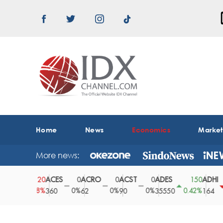
Home
News
Economics
Marke
More news:
ACES
ACRO
ACST
ADES
ADHI
20
0
0
0
150
1
0.78%
0%
0%
0%
0.42%
0.61%
360
62
90
35550
164