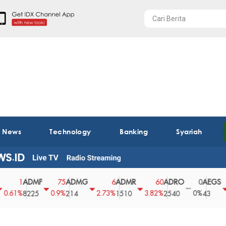
t News
Technology
Banking
Syariah
ADMF
ADMG
ADMR
ADRO
AEGS
75
6
60
0
1
0.9%
2.73%
3.82%
0%
2.27%
8225
214
1510
2540
43