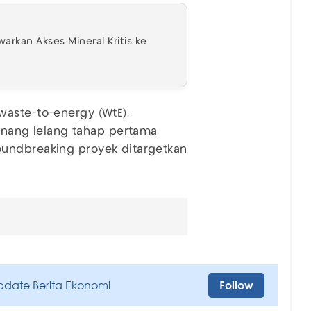
arkan Akses Mineral Kritis ke
waste-to-energy (WtE).
ang lelang tahap pertama
oundbreaking proyek ditargetkan
pdate Berita Ekonomi
Follow