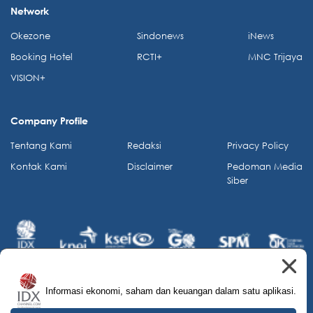
Network
Okezone
Sindonews
iNews
Booking Hotel
RCTI+
MNC Trijaya
VISION+
Company Profile
Tentang Kami
Redaksi
Privacy Policy
Kontak Kami
Disclaimer
Pedoman Media
Siber
Informasi ekonomi, saham dan keuangan dalam satu aplikasi.
© 2026 IDX Channel. All Rights Reserved.