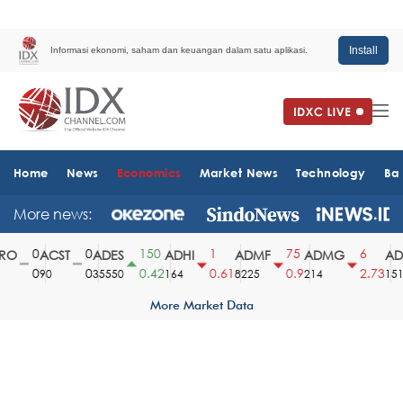
Install
Informasi ekonomi, saham dan keuangan dalam satu aplikasi.
Home
News
Economics
Market News
Technology
Ba
More news:
0
0
150
1
75
6
O
ACST
ADES
ADHI
ADMF
ADMG
ADM
0
0
0.42
0.61
0.9
2.73
90
35550
164
8225
214
1510
More Market Data