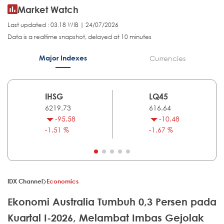
Market Watch
Last updated : 03.18 WIB | 24/07/2026
Data is a realtime snapshot, delayed at 10 minutes
Major Indexes
Currencies
IHSG
LQ45
6219.73
616.64
-95.58
-10.48
-1.51 %
-1.67 %
IDX Channel
Economics
Ekonomi Australia Tumbuh 0,3 Persen pada
Kuartal I-2026, Melambat Imbas Gejolak