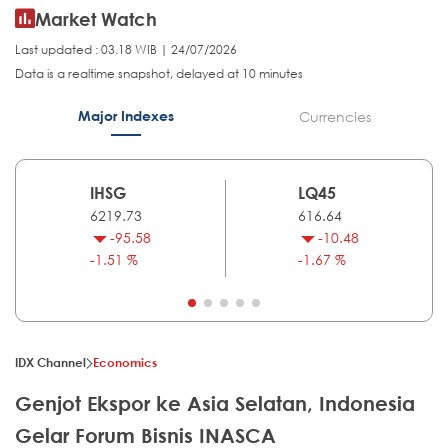
Market Watch
Last updated : 03.18 WIB | 24/07/2026
Data is a realtime snapshot, delayed at 10 minutes
Major Indexes
Currencies
IHSG
LQ45
6219.73
616.64
-95.58
-10.48
-1.51 %
-1.67 %
IDX Channel
Economics
Genjot Ekspor ke Asia Selatan, Indonesia
Gelar Forum Bisnis INASCA