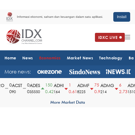
Install
Informasi ekonomi, saham dan keuangan dalam satu aplikasi.
Home
News
Economics
Market News
Technology
Ba
More news:
0
0
150
1
75
6
ACST
ADES
ADHI
ADMF
ADMG
ADM
0
0
0.42
0.61
0.9
2.73
90
35550
164
8225
214
1510
More Market Data