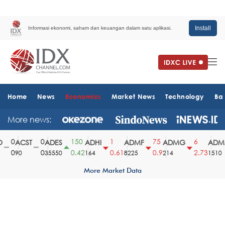
Install
Informasi ekonomi, saham dan keuangan dalam satu aplikasi.
Home
News
Economics
Market News
Technology
Ba
More news:
0
0
150
1
75
6
ACST
ADES
ADHI
ADMF
ADMG
ADMR
0
0
0.42
0.61
0.9
2.73
90
35550
164
8225
214
1510
More Market Data