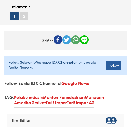
Halaman :
1
2
SHARE
Follow
Saluran Whatsapp IDX Channel
untuk Update
Follow
Berita Ekonomi
Follow Berita IDX Channel di
Google News
TAG:
Pelaku industri
Menteri Perindustrian
Menperin
Amerika Serikat
Tarif Impor
Tarif impor AS
Tim Editor