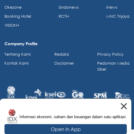
Okezone
Sindonews
iNews
Booking Hotel
RCTI+
MNC Trijaya
VISION+
Company Profile
Tentang Kami
Redaksi
Privacy Policy
Kontak Kami
Disclaimer
Pedoman Media
Siber
Informasi ekonomi, saham dan keuangan dalam satu aplikasi.
© 2026 IDX Channel. All Rights Reserved.
Open in App