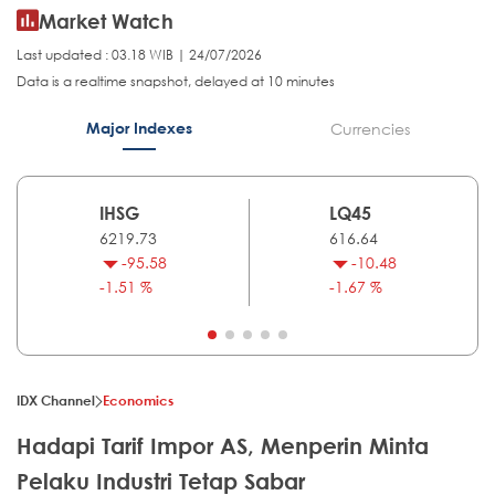
Market Watch
Last updated : 03.18 WIB | 24/07/2026
Data is a realtime snapshot, delayed at 10 minutes
Major Indexes
Currencies
IHSG
LQ45
6219.73
616.64
-95.58
-10.48
-1.51 %
-1.67 %
IDX Channel
Economics
Hadapi Tarif Impor AS, Menperin Minta
Pelaku Industri Tetap Sabar