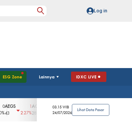
Log in
ESG Zone
Lainnya
IDXC LIVE
GS
AGII
AGRO
AGRS
AHAP
AIM
1
100
4
0
2
03.15 WIB
Lihat Data Pasar
2.27%
3.39%
2.63%
0%
2.04%
2850
148
24/07/2026
62
96
360