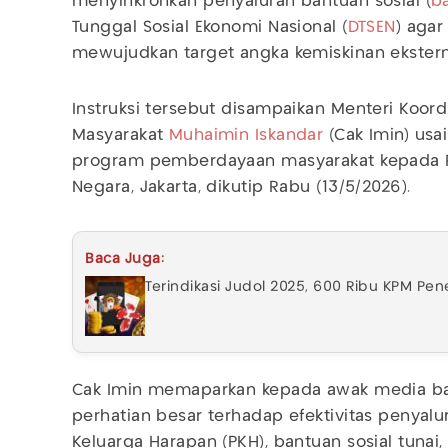
menyinkronkan penyaluran bantuan sosial (
b
Tunggal Sosial Ekonomi Nasional (
DTSEN
) agar
mewujudkan target angka kemiskinan ekster
Instruksi tersebut disampaikan Menteri Koo
Masyarakat
Muhaimin Iskandar
(Cak Imin) us
program pemberdayaan masyarakat kepada P
Negara, Jakarta, dikutip Rabu (13/5/2026).
Baca Juga:
Terindikasi Judol 2025, 600 Ribu KPM Pe
Cak Imin memaparkan kepada awak media b
perhatian besar terhadap efektivitas penyal
Keluarga Harapan (PKH), bantuan sosial tunai