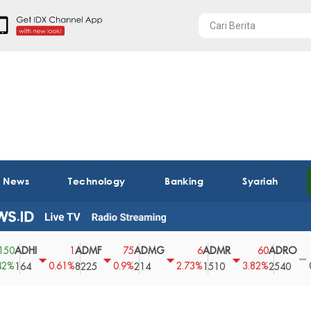
t News
Technology
Banking
Syariah
HI
ADMF
ADMG
ADMR
ADRO
AE
1
75
6
60
0
0.61%
0.9%
2.73%
3.82%
0%
4
8225
214
1510
2540
43