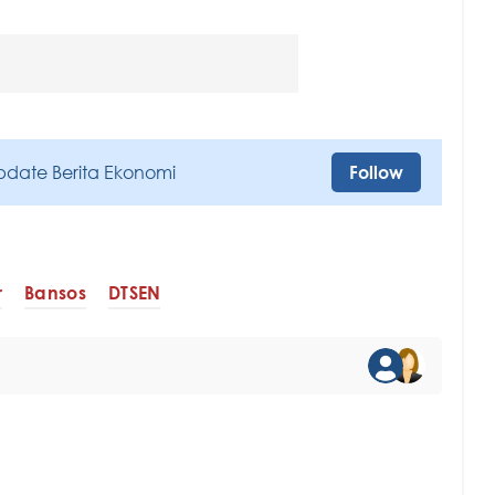
pdate Berita Ekonomi
Follow
r
Bansos
DTSEN