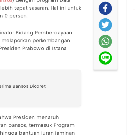
ansos
) dengan program Data
 lebih tepat sasaran. Hal ini untuk
m 0 persen.
rdinator Bidang Pemberdayaan
ai melaporkan perkembangan
residen Prabowo di Istana
nerima Bansos Dicoret
ahwa Presiden menaruh
uran bansos, termasuk Program
, hingga bantuan iuran jaminan