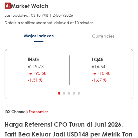
Market Watch
Last updated : 03.18 WIB | 24/07/2026
Data is a realtime snapshot, delayed at 10 minutes
Major Indexes
Currencies
IHSG
LQ45
6219.73
616.64
-95.58
-10.48
-1.51 %
-1.67 %
IDX Channel
Economics
Harga Referensi CPO Turun di Juni 2026,
Tarif Bea Keluar Jadi USD148 per Metrik Ton