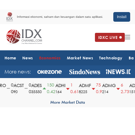
Install
Informasi ekonomi, saham dan keuangan dalam satu aplikasi.
Home
News
Economics
Market News
Technology
Ba
More news:
0
0
150
1
75
6
O
ACST
ADES
ADHI
ADMF
ADMG
ADM
0
0
0.42
0.61
0.9
2.73
90
35550
164
8225
214
1510
More Market Data