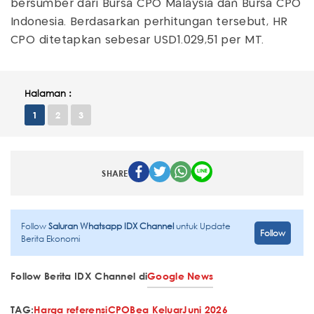
bersumber dari Bursa CPO Malaysia dan Bursa CPO
Indonesia. Berdasarkan perhitungan tersebut, HR
CPO ditetapkan sebesar USD1.029,51 per MT.
Halaman :
1
2
3
SHARE
Follow
Saluran Whatsapp IDX Channel
untuk Update
Follow
Berita Ekonomi
Follow Berita IDX Channel di
Google News
TAG:
Harga referensi
CPO
Bea Keluar
Juni 2026