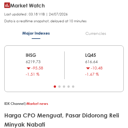
Market Watch
Last updated : 03.18 WIB | 24/07/2026
Data is a realtime snapshot, delayed at 10 minutes
Major Indexes
Currencies
IHSG
LQ45
6219.73
616.64
-95.58
-10.48
-1.51 %
-1.67 %
IDX Channel
Market news
Harga CPO Menguat, Pasar Didorong Reli
Minyak Nabati