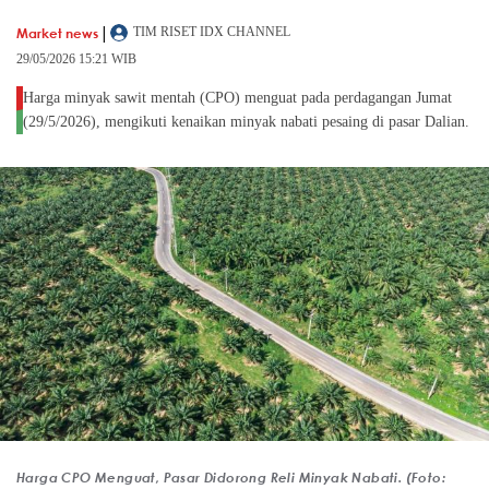
|
Market news
TIM RISET IDX CHANNEL
29/05/2026 15:21 WIB
Harga minyak sawit mentah (CPO) menguat pada perdagangan Jumat
(29/5/2026), mengikuti kenaikan minyak nabati pesaing di pasar Dalian.
Harga CPO Menguat, Pasar Didorong Reli Minyak Nabati. (Foto: