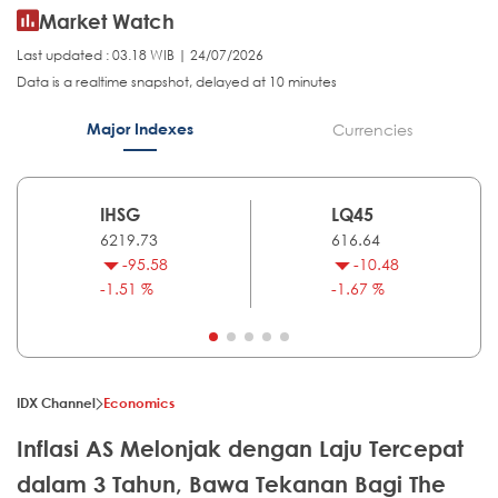
Market Watch
Last updated : 03.18 WIB | 24/07/2026
Data is a realtime snapshot, delayed at 10 minutes
Major Indexes
Currencies
IHSG
LQ45
6219.73
616.64
-95.58
-10.48
-1.51 %
-1.67 %
IDX Channel
Economics
Inflasi AS Melonjak dengan Laju Tercepat
dalam 3 Tahun, Bawa Tekanan Bagi The