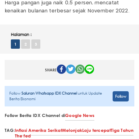
Harga pangan juga naik 0,5 persen, mencatat
kenaikan bulanan terbesar sejak November 2022.
Halaman :
1
2
3
SHARE
Follow
Saluran Whatsapp IDX Channel
untuk Update
Follow
Berita Ekonomi
Follow Berita IDX Channel di
Google News
TAG:
Inflasi Amerika Serikat
Melonjak
Laju tercepat
Tiga Tahun
The fed