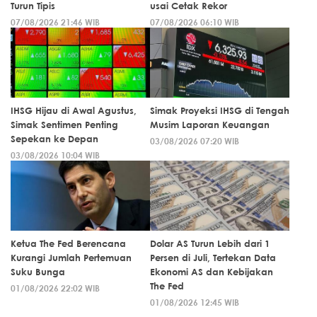
Turun Tipis
usai Cetak Rekor
07/08/2026 21:46 WIB
07/08/2026 06:10 WIB
IHSG Hijau di Awal Agustus,
Simak Proyeksi IHSG di Tengah
Simak Sentimen Penting
Musim Laporan Keuangan
Sepekan ke Depan
03/08/2026 07:20 WIB
03/08/2026 10:04 WIB
Ketua The Fed Berencana
Dolar AS Turun Lebih dari 1
Kurangi Jumlah Pertemuan
Persen di Juli, Tertekan Data
Suku Bunga
Ekonomi AS dan Kebijakan
The Fed
01/08/2026 22:02 WIB
01/08/2026 12:45 WIB