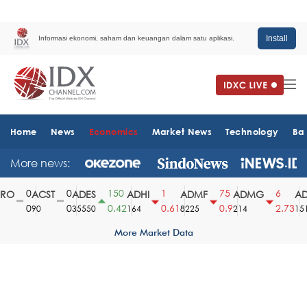
Install
Informasi ekonomi, saham dan keuangan dalam satu aplikasi.
Home
News
Economics
Market News
Technology
Ba
More news:
0
0
150
1
75
6
O
ACST
ADES
ADHI
ADMF
ADMG
AD
0
0
0.42
0.61
0.9
2.73
90
35550
164
8225
214
1510
More Market Data