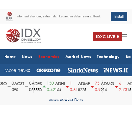
Install
Informasi ekonomi, saham dan keuangan dalam satu aplikasi.
Home
News
Economics
Market News
Technology
Ba
More news:
0
0
150
1
75
6
O
ACST
ADES
ADHI
ADMF
ADMG
AD
0
0
0.42
0.61
0.9
2.73
90
35550
164
8225
214
1510
More Market Data