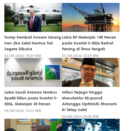
Trump Kembali Ancam Serang
Laba BP Melonjak 140 Persen
Iran Jika Selat Hormuz Tak
pada Kuartal II-2026 Berkat
Segera Dibuka
Perang di Timur Tengah
05/08/2026 14:29 WIB
05/08/2026 10:29 WIB
Laba Saudi Aramco Tembus
Inflasi Terjaga hingga
Rp600 Triliun pada Kuartal II-
Manufaktur Ekspansif,
2026, Melonjak 33 Persen
Airlangga Optimistis Ekonomi
RI Tetap Solid
04/08/2026 14:55 WIB
04/08/2026 08:00 WIB