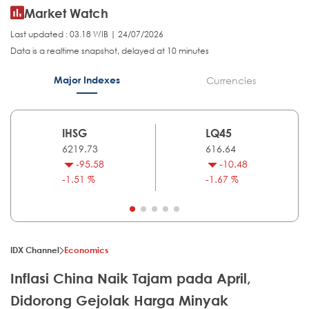
Market Watch
Last updated : 03.18 WIB | 24/07/2026
Data is a realtime snapshot, delayed at 10 minutes
Major Indexes
Currencies
IHSG
LQ45
6219.73
616.64
-95.58
-10.48
-1.51 %
-1.67 %
IDX Channel
Economics
Inflasi China Naik Tajam pada April,
Didorong Gejolak Harga Minyak