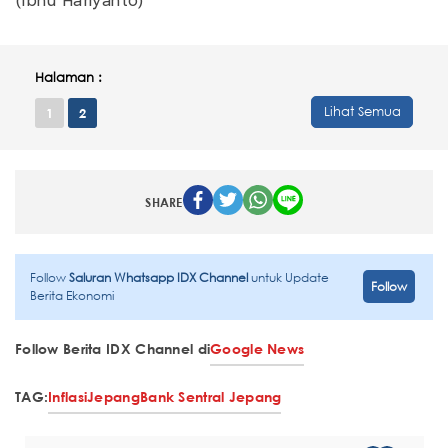
(Ibnu Hariyanto)
Halaman :
Lihat Semua
1
2
SHARE
Follow
Saluran Whatsapp IDX Channel
untuk Update
Follow
Berita Ekonomi
Follow Berita IDX Channel di
Google News
TAG:
Inflasi
Jepang
Bank Sentral Jepang