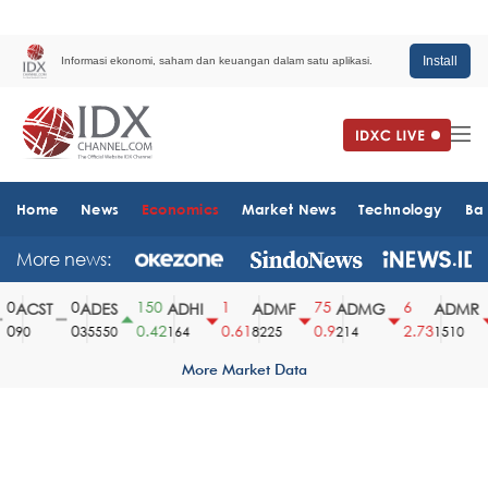
Install
Informasi ekonomi, saham dan keuangan dalam satu aplikasi.
Home
News
Economics
Market News
Technology
Ba
More news:
0
0
150
1
75
6
ACST
ADES
ADHI
ADMF
ADMG
ADMR
0
0
0.42
0.61
0.9
2.73
90
35550
164
8225
214
1510
More Market Data