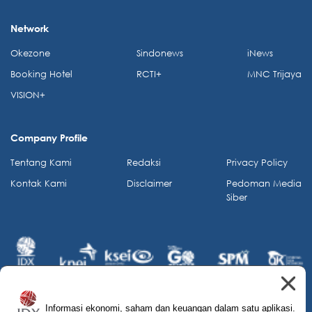
Network
Okezone
Sindonews
iNews
Booking Hotel
RCTI+
MNC Trijaya
VISION+
Company Profile
Tentang Kami
Redaksi
Privacy Policy
Kontak Kami
Disclaimer
Pedoman Media
Siber
Informasi ekonomi, saham dan keuangan dalam satu aplikasi.
© 2026 IDX Channel. All Rights Reserved.