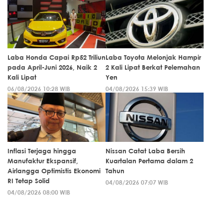
Laba Honda Capai Rp52 Triliun
Laba Toyota Melonjak Hampir
pada April-Juni 2026, Naik 2
2 Kali Lipat Berkat Pelemahan
Kali Lipat
Yen
06/08/2026 10:28 WIB
04/08/2026 15:39 WIB
Inflasi Terjaga hingga
Nissan Catat Laba Bersih
Manufaktur Ekspansif,
Kuartalan Pertama dalam 2
Airlangga Optimistis Ekonomi
Tahun
RI Tetap Solid
04/08/2026 07:07 WIB
04/08/2026 08:00 WIB