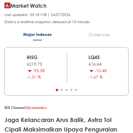
Market Watch
Last updated : 03.18 WIB | 24/07/2026
Data is a realtime snapshot, delayed at 10 minutes
Major Indexes
Currencies
IHSG
LQ45
6219.73
616.64
-95.58
-10.48
-1.51 %
-1.67 %
IDX Channel
Economics
Jaga Kelancaran Arus Balik, Astra Tol
Cipali Maksimalkan Upaya Penguraian