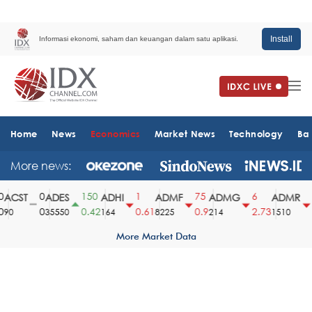
Install
Informasi ekonomi, saham dan keuangan dalam satu aplikasi.
Home
News
Economics
Market News
Technology
Ba
More news:
0
150
1
75
6
6
ACST
ADES
ADHI
ADMF
ADMG
ADMR
0
0.42
0.61
0.9
2.73
3
0
35550
164
8225
214
1510
More Market Data