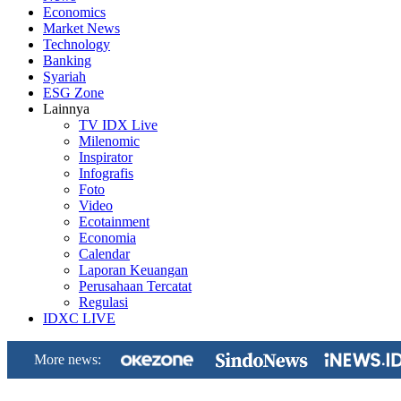
Economics
Market News
Technology
Banking
Syariah
ESG Zone
Lainnya
TV IDX Live
Milenomic
Inspirator
Infografis
Foto
Video
Ecotainment
Economia
Calendar
Laporan Keuangan
Perusahaan Tercatat
Regulasi
IDXC LIVE
More news: