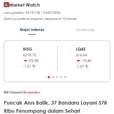
Market Watch
Last updated : 03.18 WIB | 24/07/2026
Data is a realtime snapshot, delayed at 10 minutes
Major Indexes
Currencies
IHSG
LQ45
6219.73
616.64
-95.58
-10.48
-1.51 %
-1.67 %
IDX Channel
Economics
Puncak Arus Balik, 37 Bandara Layani 578
Ribu Penumpang dalam Sehari