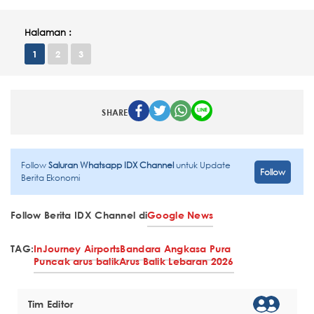
Halaman :
1
2
3
SHARE
Follow
Saluran Whatsapp IDX Channel
untuk Update
Follow
Berita Ekonomi
Follow Berita IDX Channel di
Google News
TAG:
InJourney Airports
Bandara Angkasa Pura
Puncak arus balik
Arus Balik Lebaran 2026
Tim Editor