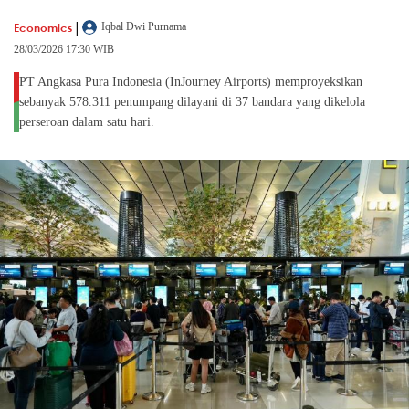
|
Economics
Iqbal Dwi Purnama
28/03/2026 17:30 WIB
PT Angkasa Pura Indonesia (InJourney Airports) memproyeksikan
sebanyak 578.311 penumpang dilayani di 37 bandara yang dikelola
perseroan dalam satu hari.