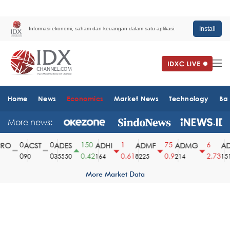
Install
Informasi ekonomi, saham dan keuangan dalam satu aplikasi.
Home
News
Economics
Market News
Technology
Ba
More news:
0
0
150
1
75
6
O
ACST
ADES
ADHI
ADMF
ADMG
AD
0
0
0.42
0.61
0.9
2.73
90
35550
164
8225
214
1510
More Market Data