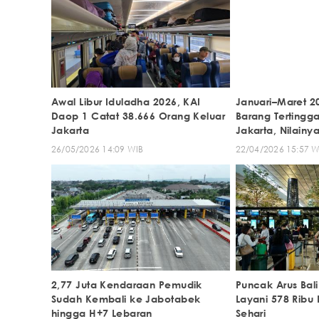
Awal Libur Iduladha 2026, KAI
Januari–Maret 2
Daop 1 Catat 38.666 Orang Keluar
Barang Tertingga
Jakarta
Jakarta, Nilainya
26/05/2026 14:09 WIB
22/04/2026 15:57 W
2,77 Juta Kendaraan Pemudik
Puncak Arus Bal
Sudah Kembali ke Jabotabek
Layani 578 Rib
hingga H+7 Lebaran
Sehari