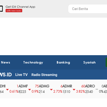
t News
Technology
Banking
Syariah
ADMF
ADMG
ADMR
ADRO
AEGS
1
75
6
60
0
.61%
0.9%
2.73%
3.82%
0%
2
8225
214
1510
2540
43