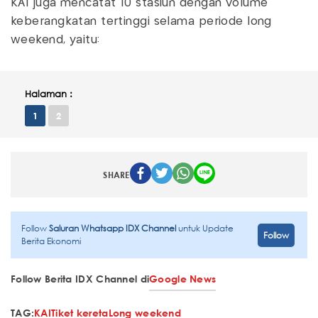
KAI juga mencatat 10 stasiun dengan volume
keberangkatan tertinggi selama periode long
weekend, yaitu:
Halaman :
1
2
SHARE
Follow
Saluran Whatsapp IDX Channel
untuk Update
Follow
Berita Ekonomi
Follow Berita IDX Channel di
Google News
TAG:
KAI
Tiket kereta
Long weekend