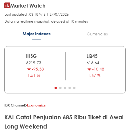
Market Watch
Last updated : 03.18 WIB | 24/07/2026
Data is a realtime snapshot, delayed at 10 minutes
Major Indexes
Currencies
IHSG
LQ45
6219.73
616.64
-95.58
-10.48
-1.51 %
-1.67 %
IDX Channel
Economics
KAI Catat Penjualan 685 Ribu Tiket di Awal
Long Weekend