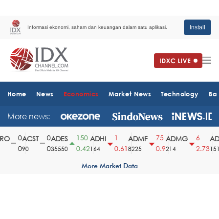
Install
Informasi ekonomi, saham dan keuangan dalam satu aplikasi.
Home
News
Economics
Market News
Technology
Ba
More news:
0
0
150
1
75
6
O
ACST
ADES
ADHI
ADMF
ADMG
ADM
0
0
0.42
0.61
0.9
2.73
90
35550
164
8225
214
1510
More Market Data