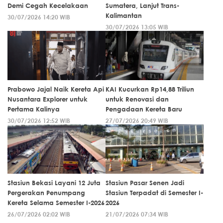
Demi Cegah Kecelakaan
Sumatera, Lanjut Trans-
Kalimantan
30/07/2026 14:20 WIB
30/07/2026 13:05 WIB
Prabowo Jajal Naik Kereta Api
KAI Kucurkan Rp14,88 Triliun
Nusantara Explorer untuk
untuk Renovasi dan
Pertama Kalinya
Pengadaan Kereta Baru
30/07/2026 12:52 WIB
27/07/2026 20:49 WIB
Stasiun Bekasi Layani 12 Juta
Stasiun Pasar Senen Jadi
Pergerakan Penumpang
Stasiun Terpadat di Semester I-
Kereta Selama Semester I-2026
2026
26/07/2026 02:02 WIB
21/07/2026 07:34 WIB