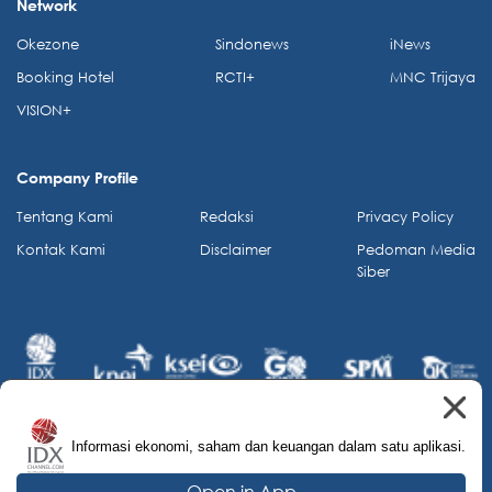
Network
Okezone
Sindonews
iNews
Booking Hotel
RCTI+
MNC Trijaya
VISION+
Company Profile
Tentang Kami
Redaksi
Privacy Policy
Kontak Kami
Disclaimer
Pedoman Media
Siber
Informasi ekonomi, saham dan keuangan dalam satu aplikasi.
© 2026 IDX Channel. All Rights Reserved.
Open in App