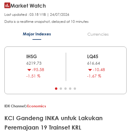
Market Watch
Last updated : 03.18 WIB | 24/07/2026
Data is a realtime snapshot, delayed at 10 minutes
Major Indexes
Currencies
IHSG
LQ45
6219.73
616.64
-95.58
-10.48
-1.51 %
-1.67 %
IDX Channel
Economics
KCI Gandeng INKA untuk Lakukan
Peremajaan 19 Trainset KRL