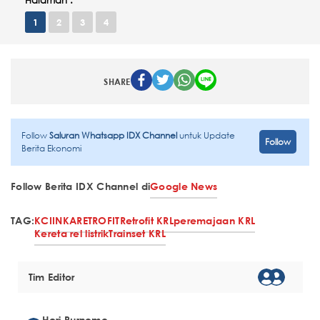
Halaman :
1
2
3
4
SHARE
Follow
Saluran Whatsapp IDX Channel
untuk Update
Follow
Berita Ekonomi
Follow Berita IDX Channel di
Google News
TAG:
KCI
INKA
RETROFIT
Retrofit KRL
peremajaan KRL
Kereta rel listrik
Trainset KRL
Tim Editor
Heri Purnomo