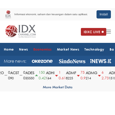
Install
Informasi ekonomi, saham dan keuangan dalam satu aplikasi.
Home
News
Economics
Market News
Technology
Ba
More news:
0
0
150
1
75
6
O
ACST
ADES
ADHI
ADMF
ADMG
ADM
0
0
0.42
0.61
0.9
2.73
90
35550
164
8225
214
1510
More Market Data