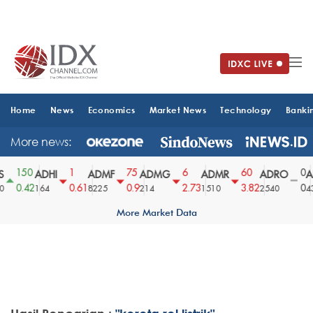
Home
News
Economics
Market News
Technology
Banki
More news:
150
1
75
6
60
0
ADHI
ADMF
ADMG
ADMR
ADRO
AE
0.42
0.61
0.9
2.73
3.82
0
164
8225
214
1510
2540
43
More Market Data