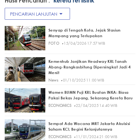
Hasil Pencarian :
"kereta rel listrik"
arrow_drop_down
PENCARIAN LANJUTAN
Senyap di Tengah Kota, Jejak Stasiun
Mampang yang Terlupakan
·
FOTO
15/04/2026 17:57 WIB
Kemenhub Janjikan Headway KRL Tanah
Abang-Rangkasbitung Dipersingkat Jadi 4
Menit
·
News
01/10/2025 11:00 WIB
Wamen BUMN Puji KRL Buatan INKA: Biasa
Pakai Bekas Jepang, Sekarang Kereta Baru
·
ECONOMICS
22/04/2025 14:40 WIB
Sempat Ada Wacana MRT Jakarta Akuisisi
Saham KCI, Begini Kelanjutannya
·
ECONOMICS
11/01/2024 21:00 WIB