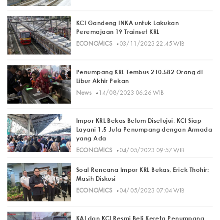
KCI Gandeng INKA untuk Lakukan
Peremajaan 19 Trainset KRL
·
ECONOMICS
03/11/2023 22:45 WIB
Penumpang KRL Tembus 210.582 Orang di
Libur Akhir Pekan
·
News
14/08/2023 06:26 WIB
Impor KRL Bekas Belum Disetujui, KCI Siap
Layani 1,5 Juta Penumpang dengan Armada
yang Ada
·
ECONOMICS
04/05/2023 09:57 WIB
Soal Rencana Impor KRL Bekas, Erick Thohir:
Masih Diskusi
·
ECONOMICS
04/05/2023 07:04 WIB
KAI dan KCI Resmi Beli Kereta Penumpang