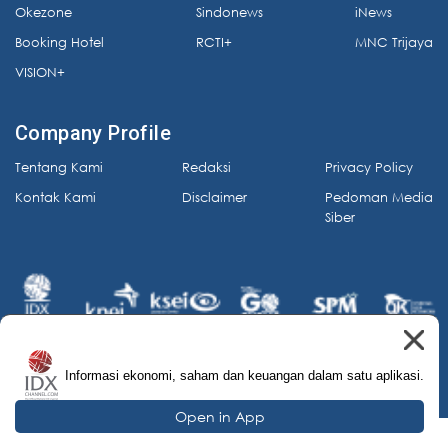
Okezone
Sindonews
iNews
Booking Hotel
RCTI+
MNC Trijaya
VISION+
Company Profile
Tentang Kami
Redaksi
Privacy Policy
Kontak Kami
Disclaimer
Pedoman Media
Siber
Informasi ekonomi, saham dan keuangan dalam satu aplikasi.
© 2026 IDX Channel. All Rights Reserved.
Open in App