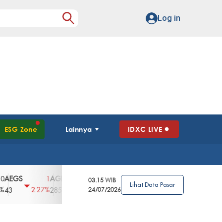
Log in
ESG Zone
Lainnya
IDXC LIVE
GS
AGII
AGRO
AGRS
AHAP
AIM
1
100
4
0
2
03.15 WIB
Lihat Data Pasar
2.27%
3.39%
2.63%
0%
2.04%
2850
148
24/07/2026
62
96
360