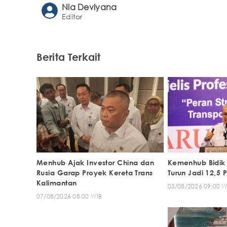
Nia Deviyana
Editor
Berita Terkait
Menhub Ajak Investor China dan
Kemenhub Bidik 
Rusia Garap Proyek Kereta Trans
Turun Jadi 12,5
Kalimantan
05/08/2026 09:00 W
07/08/2026 08:00 WIB