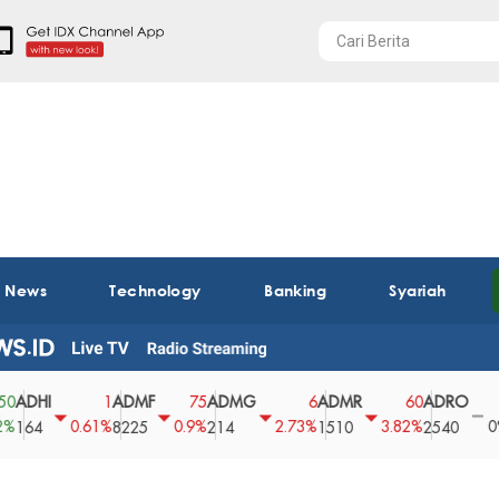
t News
Technology
Banking
Syariah
HI
ADMF
ADMG
ADMR
ADRO
AE
1
75
6
60
0
0.61%
0.9%
2.73%
3.82%
0%
4
8225
214
1510
2540
43