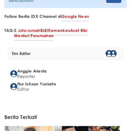
Berita Ekonomi
Follow Berita IDX Channel di
Google News
TAG:
3 Juta rumah
BLBI
Kemenkeu
Aset Blbi
Menteri Perumahan
Tim Editor
Anggie Ariesta
Reporter
Nur Ichsan Yuniarto
Editor
Berita Terkait