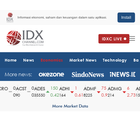
Install
Informasi ekonomi, saham dan keuangan dalam satu aplikasi.
Home
News
Economics
Market News
Technology
Ba
More news:
0
0
150
1
75
6
RO
ACST
ADES
ADHI
ADMF
ADMG
AD
0
0
0.42
0.61
0.9
2.73
90
35550
164
8225
214
151
More Market Data