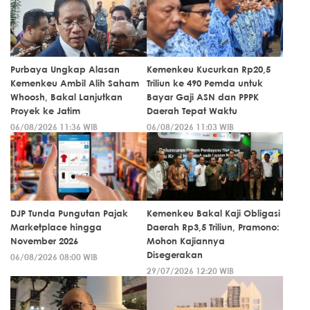
Purbaya Ungkap Alasan
Kemenkeu Kucurkan Rp20,5
Kemenkeu Ambil Alih Saham
Triliun ke 490 Pemda untuk
Whoosh, Bakal Lanjutkan
Bayar Gaji ASN dan PPPK
Proyek ke Jatim
Daerah Tepat Waktu
06/08/2026 11:36 WIB
06/08/2026 11:03 WIB
DJP Tunda Pungutan Pajak
Kemenkeu Bakal Kaji Obligasi
Marketplace hingga
Daerah Rp3,5 Triliun, Pramono:
November 2026
Mohon Kajiannya
Disegerakan
06/08/2026 08:00 WIB
29/07/2026 12:20 WIB