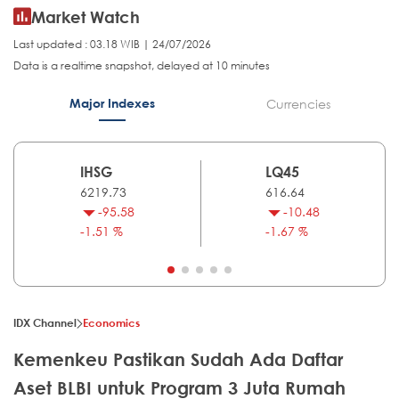
Market Watch
Last updated : 03.18 WIB | 24/07/2026
Data is a realtime snapshot, delayed at 10 minutes
Major Indexes
Currencies
IHSG
LQ45
6219.73
616.64
-95.58
-10.48
-1.51 %
-1.67 %
IDX Channel
Economics
Kemenkeu Pastikan Sudah Ada Daftar
Aset BLBI untuk Program 3 Juta Rumah