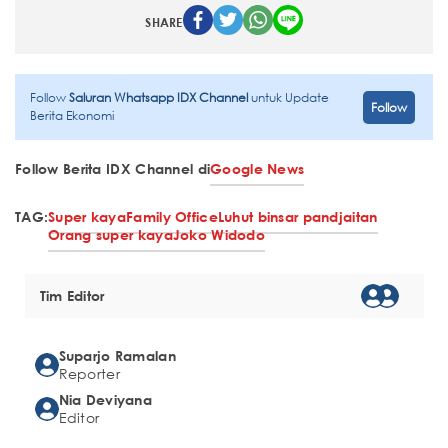
SHARE
Follow
Saluran Whatsapp IDX Channel
untuk Update
Follow
Berita Ekonomi
Follow Berita IDX Channel di
Google News
TAG:
Super kaya
Family Office
Luhut binsar pandjaitan
Orang super kaya
Joko Widodo
Tim Editor
Suparjo Ramalan
Reporter
Nia Deviyana
Editor