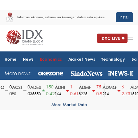
Install
Informasi ekonomi, saham dan keuangan dalam satu aplikasi.
Home
News
Economics
Market News
Technology
Ba
More news:
0
0
150
1
75
6
O
ACST
ADES
ADHI
ADMF
ADMG
ADM
0
0
0.42
0.61
0.9
2.73
90
35550
164
8225
214
1510
More Market Data