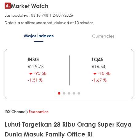
Market Watch
Last updated : 03.18 WIB | 24/07/2026
Data is a realtime snapshot, delayed at 10 minutes
Major Indexes
Currencies
IHSG
LQ45
6219.73
616.64
-95.58
-10.48
-1.51 %
-1.67 %
IDX Channel
Economics
Luhut Targetkan 28 Ribu Orang Super Kaya
Dunia Masuk Family Office RI