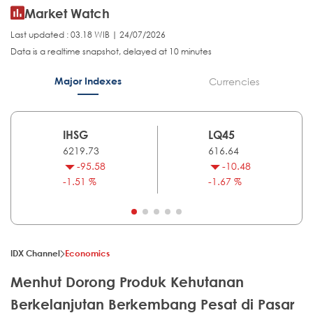
Market Watch
Last updated : 03.18 WIB | 24/07/2026
Data is a realtime snapshot, delayed at 10 minutes
Major Indexes
Currencies
IHSG
LQ45
6219.73
616.64
-95.58
-10.48
-1.51 %
-1.67 %
IDX Channel
Economics
Menhut Dorong Produk Kehutanan
Berkelanjutan Berkembang Pesat di Pasar