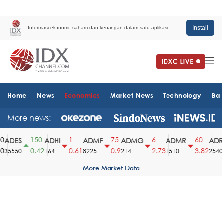
Install
Informasi ekonomi, saham dan keuangan dalam satu aplikasi.
Home
News
Economics
Market News
Technology
Ba
More news:
150
1
75
6
60
ADES
ADHI
ADMF
ADMG
ADMR
ADR
0.42
0.61
0.9
2.73
3.82
35550
164
8225
214
1510
2540
More Market Data