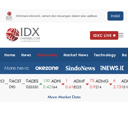
Install
Informasi ekonomi, saham dan keuangan dalam satu aplikasi.
Home
News
Economics
Market News
Technology
Ba
More news:
0
0
150
1
75
6
O
ACST
ADES
ADHI
ADMF
ADMG
ADM
0
0
0.42
0.61
0.9
2.73
90
35550
164
8225
214
1510
More Market Data