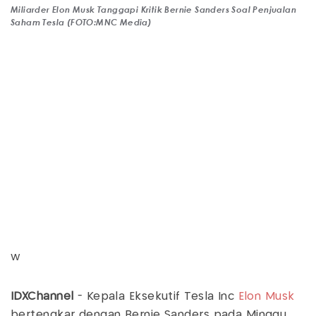
Miliarder Elon Musk Tanggapi Kritik Bernie Sanders Soal Penjualan
Saham Tesla (FOTO:MNC Media)
w
IDXChannel
- Kepala Eksekutif Tesla Inc
Elon Musk
bertengkar dengan Bernie Sanders pada Minggu