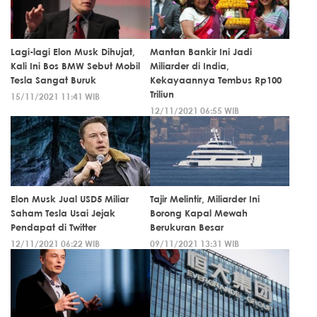
Lagi-lagi Elon Musk Dihujat,
Mantan Bankir Ini Jadi
Kali Ini Bos BMW Sebut Mobil
Miliarder di India,
Tesla Sangat Buruk
Kekayaannya Tembus Rp100
Triliun
15/11/2021 11:41 WIB
12/11/2021 06:55 WIB
Elon Musk Jual USD5 Miliar
Tajir Melintir, Miliarder Ini
Saham Tesla Usai Jejak
Borong Kapal Mewah
Pendapat di Twitter
Berukuran Besar
12/11/2021 06:22 WIB
09/11/2021 13:31 WIB