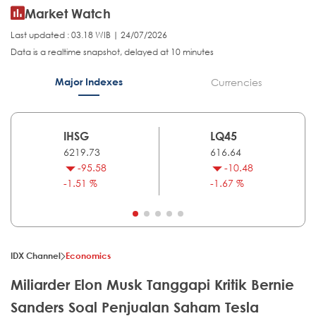
Market Watch
Last updated : 03.18 WIB | 24/07/2026
Data is a realtime snapshot, delayed at 10 minutes
Major Indexes
Currencies
IHSG
LQ45
6219.73
616.64
-95.58
-10.48
-1.51 %
-1.67 %
IDX Channel
Economics
Miliarder Elon Musk Tanggapi Kritik Bernie
Sanders Soal Penjualan Saham Tesla