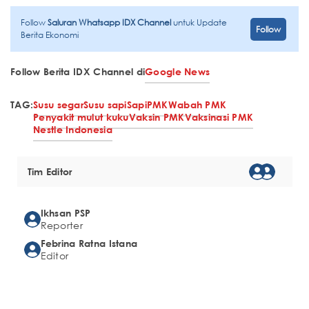
Follow
Saluran Whatsapp IDX Channel
untuk Update
Follow
Berita Ekonomi
Follow Berita IDX Channel di
Google News
TAG:
Susu segar
Susu sapi
Sapi
PMK
Wabah PMK
Penyakit mulut kuku
Vaksin PMK
Vaksinasi PMK
Nestle Indonesia
Tim Editor
Ikhsan PSP
Reporter
Febrina Ratna Istana
Editor