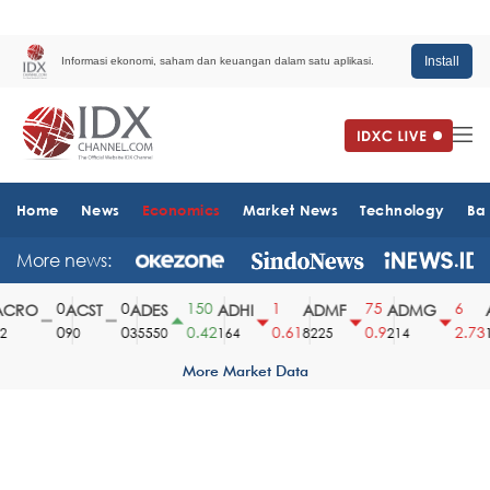
Install
Informasi ekonomi, saham dan keuangan dalam satu aplikasi.
Home
News
Economics
Market News
Technology
Ba
More news:
0
0
150
1
75
6
CRO
ACST
ADES
ADHI
ADMF
ADMG
A
0
0
0.42
0.61
0.9
2.73
90
35550
164
8225
214
15
More Market Data