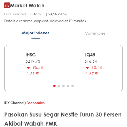
Market Watch
Last updated : 03.18 WIB | 24/07/2026
Data is a realtime snapshot, delayed at 10 minutes
Major Indexes
Currencies
IHSG
LQ45
6219.73
616.64
-95.58
-10.48
-1.51 %
-1.67 %
IDX Channel
Economics
Pasokan Susu Segar Nestle Turun 30 Persen
Akibat Wabah PMK