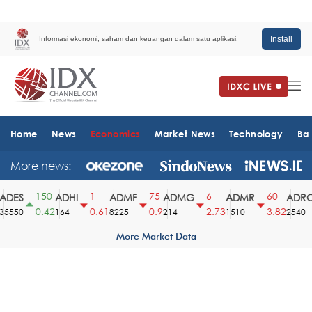
Install
Informasi ekonomi, saham dan keuangan dalam satu aplikasi.
Home
News
Economics
Market News
Technology
Ba
More news:
150
1
75
6
60
DES
ADHI
ADMF
ADMG
ADMR
ADRO
0.42
0.61
0.9
2.73
3.82
550
164
8225
214
1510
2540
More Market Data