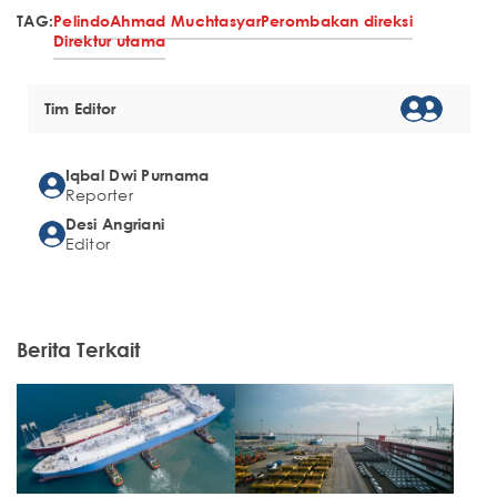
TAG:
Pelindo
Ahmad Muchtasyar
Perombakan direksi
Direktur utama
Tim Editor
Iqbal Dwi Purnama
Reporter
Desi Angriani
Editor
Berita Terkait