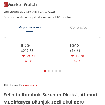
Market Watch
Last updated : 03.18 WIB | 24/07/2026
Data is a realtime snapshot, delayed at 10 minutes
Major Indexes
Currencies
IHSG
LQ45
6219.73
616.64
-95.58
-10.48
-1.51 %
-1.67 %
IDX Channel
Economics
Pelindo Rombak Susunan Direksi, Ahmad
Muchtasyar Ditunjuk Jadi Dirut Baru