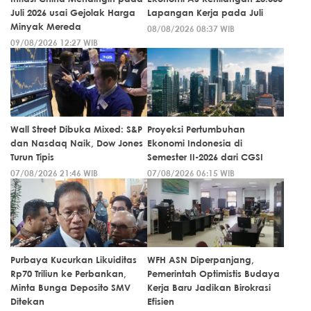
Juli 2026 usai Gejolak Harga
Lapangan Kerja pada Juli
Minyak Mereda
08/08/2026 08:37 WIB
09/08/2026 12:27 WIB
Wall Street Dibuka Mixed: S&P
Proyeksi Pertumbuhan
dan Nasdaq Naik, Dow Jones
Ekonomi Indonesia di
Turun Tipis
Semester II-2026 dari CGSI
07/08/2026 21:46 WIB
07/08/2026 06:15 WIB
Purbaya Kucurkan Likuiditas
WFH ASN Diperpanjang,
Rp70 Triliun ke Perbankan,
Pemerintah Optimistis Budaya
Minta Bunga Deposito SMV
Kerja Baru Jadikan Birokrasi
Ditekan
Efisien