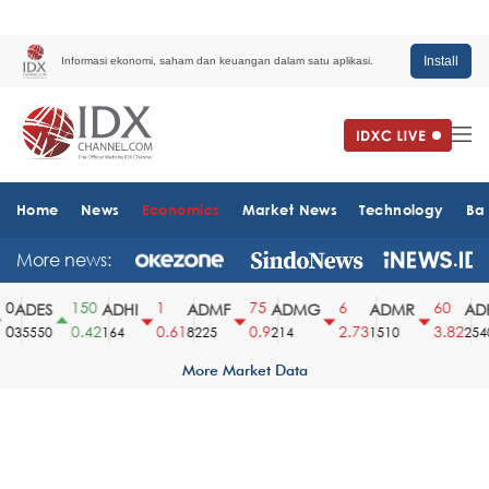
Install
Informasi ekonomi, saham dan keuangan dalam satu aplikasi.
Home
News
Economics
Market News
Technology
Ba
More news:
0
150
1
75
6
60
ADES
ADHI
ADMF
ADMG
ADMR
ADR
0
0.42
0.61
0.9
2.73
3.82
35550
164
8225
214
1510
2540
More Market Data