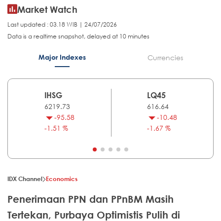
Market Watch
Last updated : 03.18 WIB | 24/07/2026
Data is a realtime snapshot, delayed at 10 minutes
Major Indexes
Currencies
IHSG
LQ45
6219.73
616.64
-95.58
-10.48
-1.51 %
-1.67 %
IDX Channel
Economics
Penerimaan PPN dan PPnBM Masih
Tertekan, Purbaya Optimistis Pulih di