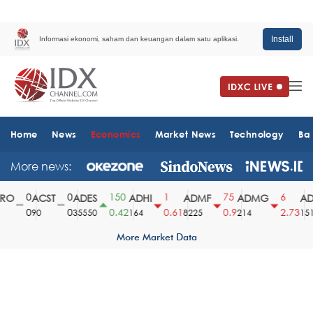
Install
Informasi ekonomi, saham dan keuangan dalam satu aplikasi.
Home
News
Economics
Market News
Technology
Ba
More news:
0
0
150
1
75
6
O
ACST
ADES
ADHI
ADMF
ADMG
ADM
0
0
0.42
0.61
0.9
2.73
90
35550
164
8225
214
1510
More Market Data