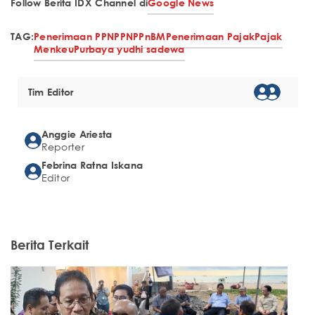
Follow Berita IDX Channel di
Google News
TAG:
Penerimaan PPN
PPN
PPnBM
Penerimaan Pajak
Pajak
Menkeu
Purbaya yudhi sadewa
Tim Editor
Anggie Ariesta
Reporter
Febrina Ratna Iskana
Editor
Berita Terkait