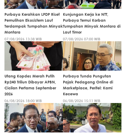
Purbaya Kerahkan LPDP Riset
Kunjungan Kerja ke NTT,
Pemulihan Ekosistem Laut
Purbaya Temui Korban
Terdampak Tumpahan Minyak
Tumpahan Minyak Montara di
Montara
Laut Timor
07/08/2026 13:38 WIB
07/08/2026 07:00 WIB
Utang Kopdes Merah Putih
Purbaya Tunda Pungutan
Rp240 Triliun Dibayar APBN,
Pajak Pedagang Online di
Cicilan Pertama September
Marketplace, Peritel: Kami
2026
Kecewa
06/08/2026 18:00 WIB
06/08/2026 15:11 WIB