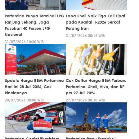
Pertamina Punya Terminal LPG
Laba Shell Naik Tiga Kali Lipat
Tanjung Sekong, Jaga
pada Kuartal II-2026 Berkat
Pasokan 40 Persen LPG
Perang Iran
Nasional
31/07/2026 08:16 WIB
31/07/2026 10:30 WIB
Update Harga BBM Pertamina
Cek Daftar Harga BBM Terbaru
Hari Ini 28 Juli 2026, Cek
Pertamina, Shell, Vivo, dan BP
Rinciannya
per 27 Juli 2026
28/07/2026 08:00 WIB
27/07/2026 08:38 WIB
Pertamina Genjot Ekosistem
Pertamina Pacu Produksi