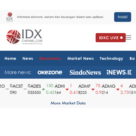
Install
Informasi ekonomi, saham dan keuangan dalam satu aplikasi.
Home
News
Economics
Market News
Technology
Ba
More news:
0
0
150
1
75
6
O
ACST
ADES
ADHI
ADMF
ADMG
ADM
0
0
0.42
0.61
0.9
2.73
90
35550
164
8225
214
1510
More Market Data