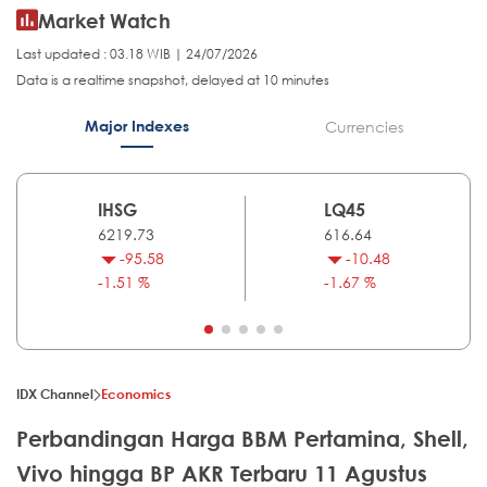
Market Watch
Last updated : 03.18 WIB | 24/07/2026
Data is a realtime snapshot, delayed at 10 minutes
Major Indexes
Currencies
IHSG
LQ45
6219.73
616.64
-95.58
-10.48
-1.51 %
-1.67 %
IDX Channel
Economics
Perbandingan Harga BBM Pertamina, Shell,
Vivo hingga BP AKR Terbaru 11 Agustus