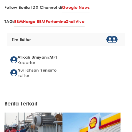
Follow Berita IDX Channel di
Google News
TAG:
BBM
Harga BBM
Pertamina
Shell
Vivo
Tim Editor
Atikah Umiyani/MPI
Reporter
Nur Ichsan Yuniarto
Editor
Berita Terkait