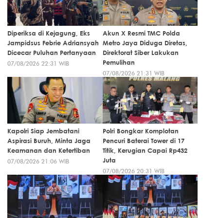
Diperiksa di Kejagung, Eks
Akun X Resmi TMC Polda
Jampidsus Febrie Adriansyah
Metro Jaya Diduga Diretas,
Dicecar Puluhan Pertanyaan
Direktorat Siber Lakukan
Pemulihan
07/08/2026 22:31 WIB
07/08/2026 21:31 WIB
Kapolri Siap Jembatani
Polri Bongkar Komplotan
Aspirasi Buruh, Minta Jaga
Pencuri Baterai Tower di 17
Keamanan dan Ketertiban
Titik, Kerugian Capai Rp432
Juta
07/08/2026 21:06 WIB
07/08/2026 20:31 WIB