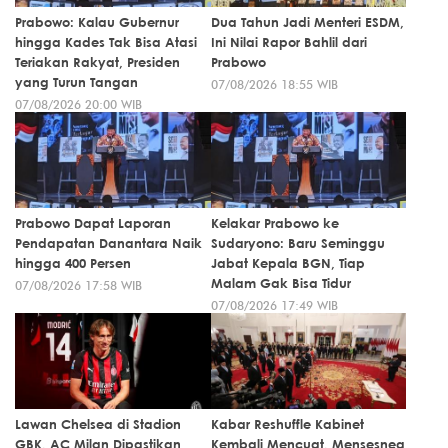
Prabowo: Kalau Gubernur
Dua Tahun Jadi Menteri ESDM,
hingga Kades Tak Bisa Atasi
Ini Nilai Rapor Bahlil dari
Teriakan Rakyat, Presiden
Prabowo
yang Turun Tangan
07/08/2026 18:55 WIB
07/08/2026 20:00 WIB
Prabowo Dapat Laporan
Kelakar Prabowo ke
Pendapatan Danantara Naik
Sudaryono: Baru Seminggu
hingga 400 Persen
Jabat Kepala BGN, Tiap
Malam Gak Bisa Tidur
07/08/2026 17:58 WIB
07/08/2026 17:49 WIB
Lawan Chelsea di Stadion
Kabar Reshuffle Kabinet
GBK, AC Milan Dipastikan
Kembali Mencuat, Mensesneg