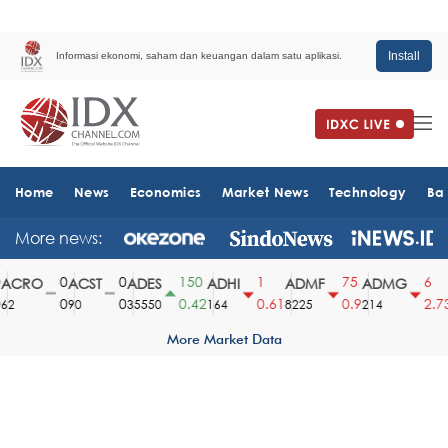
Install
Informasi ekonomi, saham dan keuangan dalam satu aplikasi.
Home
News
Economics
Market News
Technology
Ba
More news:
0
0
150
1
75
6
ACRO
ACST
ADES
ADHI
ADMF
ADMG
0
0
0.42
0.61
0.9
2.73
2
90
35550
164
8225
214
More Market Data