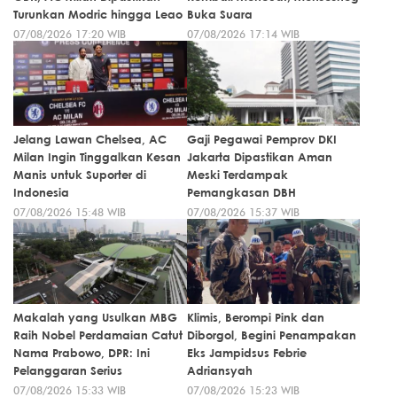
Turunkan Modric hingga Leao
Buka Suara
07/08/2026 17:20 WIB
07/08/2026 17:14 WIB
Jelang Lawan Chelsea, AC
Gaji Pegawai Pemprov DKI
Milan Ingin Tinggalkan Kesan
Jakarta Dipastikan Aman
Manis untuk Suporter di
Meski Terdampak
Indonesia
Pemangkasan DBH
07/08/2026 15:48 WIB
07/08/2026 15:37 WIB
Makalah yang Usulkan MBG
Klimis, Berompi Pink dan
Raih Nobel Perdamaian Catut
Diborgol, Begini Penampakan
Nama Prabowo, DPR: Ini
Eks Jampidsus Febrie
Pelanggaran Serius
Adriansyah
07/08/2026 15:33 WIB
07/08/2026 15:23 WIB