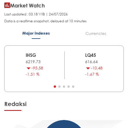
Market Watch
Last updated : 03.18 WIB | 24/07/2026
Data is a realtime snapshot, delayed at 10 minutes
Major Indexes
Currencies
IHSG
LQ45
6219.73
616.64
-95.58
-10.48
-1.51 %
-1.67 %
Redaksi