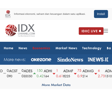
Install
Informasi ekonomi, saham dan keuangan dalam satu aplikasi.
Home
News
Economics
Market News
Technology
Ba
More news:
0
0
150
1
75
6
ACST
ADES
ADHI
ADMF
ADMG
ADM
0
0
0.42
0.61
0.9
2.73
90
35550
164
8225
214
1510
More Market Data