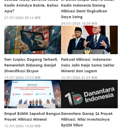
Kadin Anindya Bakrie, Bahas
Kadin Indonesia Dorong
Apa?
Hilirisasi Demi Tingkatkan
Daya Saing
27/07/2026 20:16 WIB
24/07/2026 18:28 WIB
Tren Surplus Dagang Terhenti,
Perkuat Hilirisasi, Indonesia-
Pemerintah Didorong Genjot
Swiss Jalin Kerja Sama Sektor
Diversifikasi Ekspor
Mineral dan Logam
19/07/2026 13:33 WIB
16/07/2026 21:59 WIB
Empat BUMN Sepakat Bangun
Danantara Garap 26 Proyek
Proyek Hilirisasi Mineral
Hilirisasi, Nilai Investasinya
Rp225 Triliun
15/07/2026 14:30 WIB