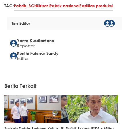
TAG:
Pabrik IBC
Hilirisasi
Pabrik nasional
Fasilitas produksi
Tim Editor
Yanto Kusdiantono
Reporter
Kunthi Fahmar Sandy
Editor
Berita Terkait
Seskab Teddy Bertemu Ketua
RI Defisit Ekspor USD1,6 Miliar,