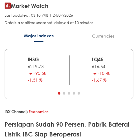
Market Watch
Last updated : 03.18 WIB | 24/07/2026
Data is a realtime snapshot, delayed at 10 minutes
Major Indexes
Currencies
IHSG
LQ45
6219.73
616.64
-95.58
-10.48
-1.51 %
-1.67 %
IDX Channel
Economics
Persiapan Sudah 90 Persen, Pabrik Baterai
Listrik IBC Siap Beroperasi