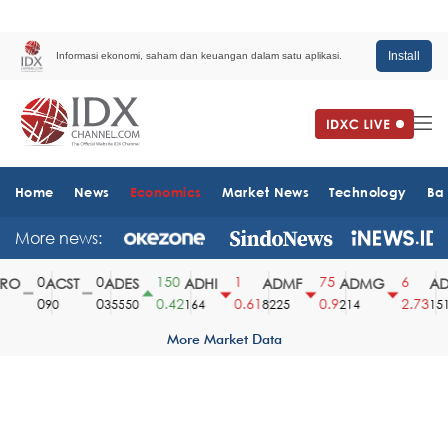
Install
Informasi ekonomi, saham dan keuangan dalam satu aplikasi.
Home
News
Economics
Market News
Technology
Ba
More news:
0
0
150
1
75
6
O
ACST
ADES
ADHI
ADMF
ADMG
ADM
0
0
0.42
0.61
0.9
2.73
90
35550
164
8225
214
1510
More Market Data