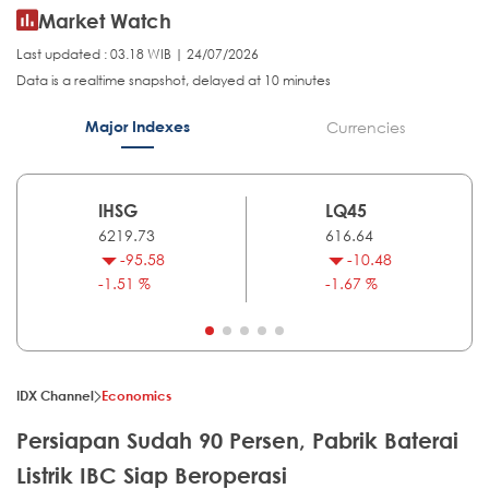
Market Watch
Last updated : 03.18 WIB | 24/07/2026
Data is a realtime snapshot, delayed at 10 minutes
Major Indexes
Currencies
IHSG
LQ45
6219.73
616.64
-95.58
-10.48
-1.51 %
-1.67 %
IDX Channel
Economics
Persiapan Sudah 90 Persen, Pabrik Baterai
Listrik IBC Siap Beroperasi