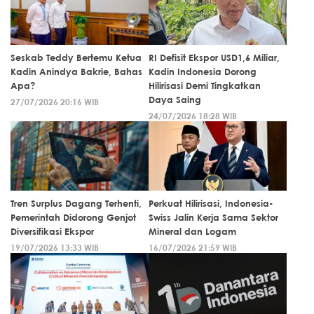
Seskab Teddy Bertemu Ketua
RI Defisit Ekspor USD1,6 Miliar,
Kadin Anindya Bakrie, Bahas
Kadin Indonesia Dorong
Apa?
Hilirisasi Demi Tingkatkan
Daya Saing
27/07/2026 20:16 WIB
24/07/2026 18:28 WIB
Tren Surplus Dagang Terhenti,
Perkuat Hilirisasi, Indonesia-
Pemerintah Didorong Genjot
Swiss Jalin Kerja Sama Sektor
Diversifikasi Ekspor
Mineral dan Logam
19/07/2026 13:33 WIB
16/07/2026 21:59 WIB