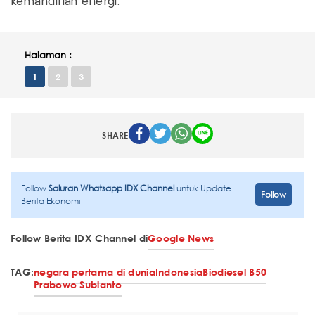
kemandirian energi.
Halaman :
1
2
3
SHARE
Follow
Saluran Whatsapp IDX Channel
untuk Update
Follow
Berita Ekonomi
Follow Berita IDX Channel di
Google News
TAG:
negara pertama di dunia
Indonesia
Biodiesel B50
Prabowo Subianto