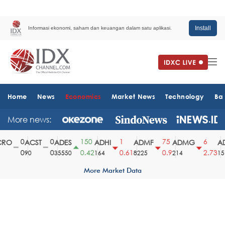
Install
Informasi ekonomi, saham dan keuangan dalam satu aplikasi.
Home
News
Economics
Market News
Technology
Ba
More news:
0
0
150
1
75
6
O
ACST
ADES
ADHI
ADMF
ADMG
AD
0
0
0.42
0.61
0.9
2.73
90
35550
164
8225
214
1510
More Market Data