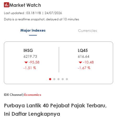
Market Watch
Last updated : 03.18 WIB | 24/07/2026
Data is a realtime snapshot, delayed at 10 minutes
Major Indexes
Currencies
IHSG
LQ45
6219.73
616.64
-95.58
-10.48
-1.51 %
-1.67 %
IDX Channel
Economics
Purbaya Lantik 40 Pejabat Pajak Terbaru,
Ini Daftar Lengkapnya