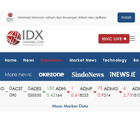
Install
Informasi ekonomi, saham dan keuangan dalam satu aplikasi.
Home
News
Economics
Market News
Technology
Ba
More news:
0
0
150
1
75
6
ACST
ADES
ADHI
ADMF
ADMG
ADM
0
0
0.42
0.61
0.9
2.73
90
35550
164
8225
214
1510
More Market Data