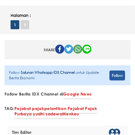
Halaman :
1
2
SHARE
Follow
Saluran Whatsapp IDX Channel
untuk Update
Follow
Berita Ekonomi
Follow Berita IDX Channel di
Google News
TAG:
Pejabat pajak
pelantikan Pejabat Pajak
Purbaya yudhi sadewa
Menkeu
Tim Editor