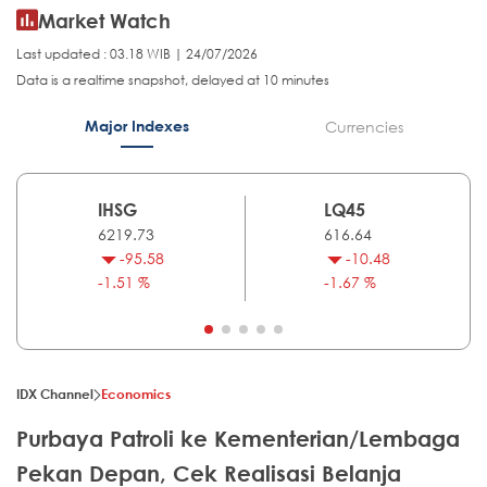
Market Watch
Last updated : 03.18 WIB | 24/07/2026
Data is a realtime snapshot, delayed at 10 minutes
Major Indexes
Currencies
IHSG
LQ45
6219.73
616.64
-95.58
-10.48
-1.51 %
-1.67 %
IDX Channel
Economics
Purbaya Patroli ke Kementerian/Lembaga
Pekan Depan, Cek Realisasi Belanja