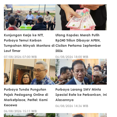
Kunjungan Kerja ke NTT,
Utang Kopdes Merah Putih
Purbaya Temui Korban
Rp240 Triliun Dibayar APBN,
Tumpahan Minyak Montara di
Cicilan Pertama September
Laut Timor
2026
07/08/2026 07:00 WIB
06/08/2026 18:00 WIB
Purbaya Tunda Pungutan
Purbaya Larang SMV Minta
Pajak Pedagang Online di
Special Rate ke Perbankan, Ini
Marketplace, Peritel: Kami
Alasannya
Kecewa
06/08/2026 14:36 WIB
06/08/2026 15:11 WIB