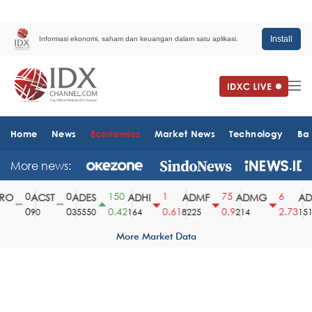
Install
Informasi ekonomi, saham dan keuangan dalam satu aplikasi.
Home
News
Economics
Market News
Technology
Ba
More news:
0
0
150
1
75
6
O
ACST
ADES
ADHI
ADMF
ADMG
ADM
0
0
0.42
0.61
0.9
2.73
90
35550
164
8225
214
1510
More Market Data