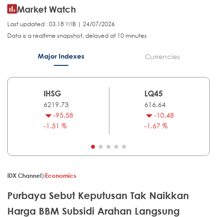
Market Watch
Last updated : 03.18 WIB | 24/07/2026
Data is a realtime snapshot, delayed at 10 minutes
Major Indexes
Currencies
IHSG
LQ45
6219.73
616.64
-95.58
-10.48
-1.51 %
-1.67 %
IDX Channel
Economics
Purbaya Sebut Keputusan Tak Naikkan
Harga BBM Subsidi Arahan Langsung