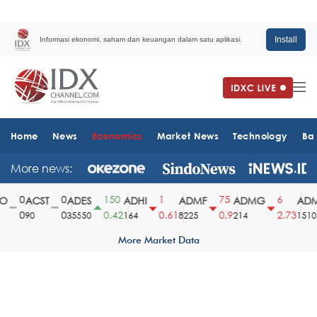
Install
Informasi ekonomi, saham dan keuangan dalam satu aplikasi.
Home
News
Economics
Market News
Technology
Ba
More news:
0
0
150
1
75
6
ACST
ADES
ADHI
ADMF
ADMG
ADM
0
0
0.42
0.61
0.9
2.73
90
35550
164
8225
214
1510
More Market Data