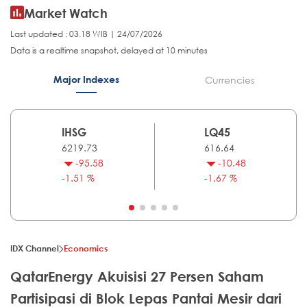
Market Watch
Last updated : 03.18 WIB | 24/07/2026
Data is a realtime snapshot, delayed at 10 minutes
Major Indexes
Currencies
IHSG
LQ45
6219.73
616.64
-95.58
-10.48
-1.51 %
-1.67 %
IDX Channel
Economics
QatarEnergy Akuisisi 27 Persen Saham
Partisipasi di Blok Lepas Pantai Mesir dari