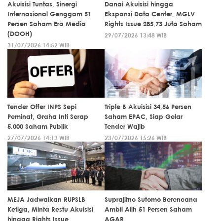
Akuisisi Tuntas, Sinergi
Danai Akuisisi hingga
Internasional Genggam 51
Ekspansi Data Center, MGLV
Persen Saham Era Media
Rights Issue 285,73 Juta Saham
(DOOH)
29/07/2026 13:48 WIB
31/07/2026 14:52 WIB
Tender Offer INPS Sepi
Triple B Akuisisi 34,56 Persen
Peminat, Graha Inti Serap
Saham EPAC, Siap Gelar
5.000 Saham Publik
Tender Wajib
27/07/2026 14:13 WIB
23/07/2026 15:26 WIB
MEJA Jadwalkan RUPSLB
Suprajitno Sutomo Berencana
Ketiga, Minta Restu Akuisisi
Ambil Alih 51 Persen Saham
hingga Rights Issue
AGAR