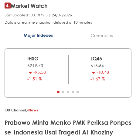
Market Watch
Last updated : 03.18 WIB | 24/07/2026
Data is a realtime snapshot, delayed at 10 minutes
Major Indexes
Currencies
IHSG
LQ45
6219.73
616.64
-95.58
-10.48
-1.51 %
-1.67 %
IDX Channel
News
Prabowo Minta Menko PMK Periksa Ponpes
se-Indonesia Usai Tragedi Al-Khoziny