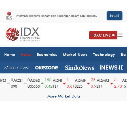
Install
Informasi ekonomi, saham dan keuangan dalam satu aplikasi.
Home
News
Economics
Market News
Technology
Ba
More news:
0
0
150
1
75
6
O
ACST
ADES
ADHI
ADMF
ADMG
AD
0
0
0.42
0.61
0.9
2.73
90
35550
164
8225
214
1510
More Market Data