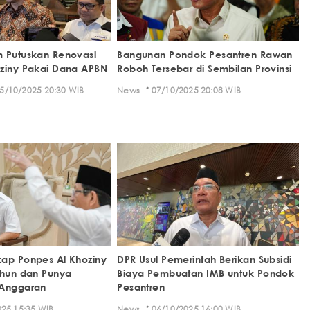
 Putuskan Renovasi
Bangunan Pondok Pesantren Rawan
ziny Pakai Dana APBN
Roboh Tersebar di Sembilan Provinsi
·
5/10/2025 20:30 WIB
News
07/10/2025 20:08 WIB
ap Ponpes Al Khoziny
DPR Usul Pemerintah Berikan Subsidi
ahun dan Punya
Biaya Pembuatan IMB untuk Pondok
 Anggaran
Pesantren
·
25 15:35 WIB
News
06/10/2025 16:00 WIB