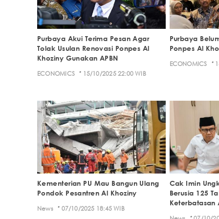
Purbaya Akui Terima Pesan Agar
Purbaya Belum
Tolak Usulan Renovasi Ponpes Al
Ponpes Al Kho
Khoziny Gunakan APBN
·
ECONOMICS
1
·
ECONOMICS
15/10/2025 22:00 WIB
Kementerian PU Mau Bangun Ulang
Cak Imin Ungk
Pondok Pesantren Al Khoziny
Berusia 125 T
Keterbatasan
·
News
07/10/2025 18:45 WIB
·
News
07/10/20