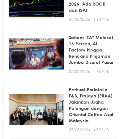
2026, Ada ROCK
dan ISAT
07/08/2026 16:18 WIB
Saham ISAT Melesat
16 Persen, AI
Factory hingga
Rencana Pinjaman
Jumbo Disorot Pasar
07/08/2026 14:36 WIB
Perkuat Portofolio
F&B, Erajaya (ERAA)
Jalankan Usaha
Patungan dengan
Oriental Coffee Asal
Malaysia
07/08/2026 14:57 WIB