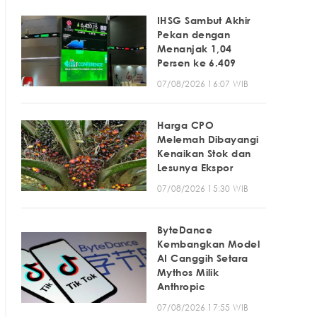
IHSG Sambut Akhir
Pekan dengan
Menanjak 1,04
Persen ke 6.409
07/08/2026 16:07 WIB
Harga CPO
Melemah Dibayangi
Kenaikan Stok dan
Lesunya Ekspor
07/08/2026 15:30 WIB
ByteDance
Kembangkan Model
AI Canggih Setara
Mythos Milik
Anthropic
07/08/2026 17:55 WIB