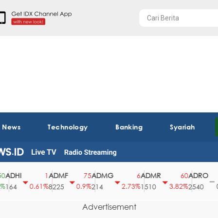
t News
Technology
Banking
Syariah
HI
ADMF
ADMG
ADMR
ADRO
A
1
75
6
60
0
0.61%
0.9%
2.73%
3.82%
0%
4
8225
214
1510
2540
4
Advertisement