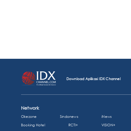
Download Aplikasi IDX Channel
Network
Okezone
Sindonews
iNews
Booking Hotel
RCTI+
VISION+